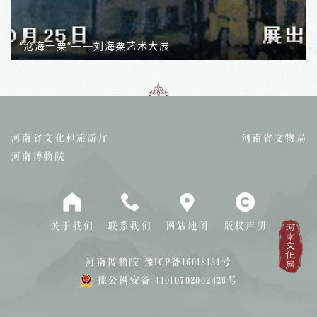
“沧海一粟”——刘海粟艺术大展
河南省文化和旅游厅
河南省文物局
河南博物院
关于我们
联系我们
网站地图
版权声明
河南博物院
豫ICP备16018131号
豫公网安备 41010702002426号