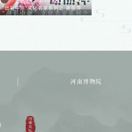
“出彩中原”文化名家系列之 谢丽萍
“出彩中原”文
河南博物院
明