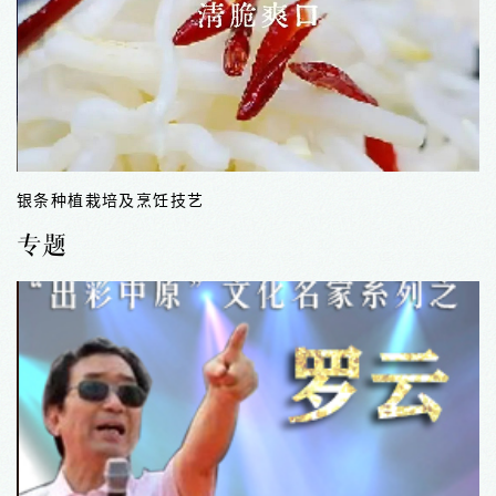
银条种植栽培及烹饪技艺
专题