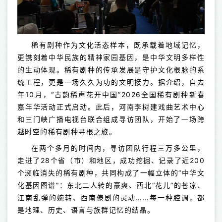
稀有剧种作为文化活态样本，既承载着地域记忆，
更镌刻着中华民族的精神家园基因，是中华文明多样性
的生动体现。稀有剧种的传承发展是守护文化根脉的系
统工程，更是一场久久为功的文明接力。据介绍，自去
年10月，“古韵稀声花开中国”2026全国稀有剧种新春
嘉年华活动正式启动。此后，河南李树建戏曲艺术中心
和三门峡广播电视台联合组成寻访团队，开始了一场跨
越时空的稀有剧种寻根之旅。
在两个多月的时间内，寻访团队行程三万多公里，
走进了28个省（市）和地区，成功挖掘、记录了近200
个濒临消失的稀有剧种，共同构成了一幅立体的“中华文
化基因图谱”：东北二人转的豪爽、西北“花儿”的苍凉、
江南乱弹的婉转、西南傣剧的灵动……每一种腔调，都
是地理、历史、语言与族群记忆的结晶。