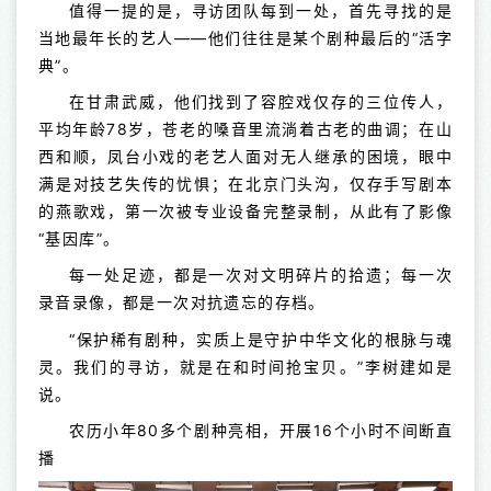
值得一提的是，寻访团队每到一处，首先寻找的是
当地最年长的艺人——他们往往是某个剧种最后的“活字
典”。
在甘肃武威，他们找到了容腔戏仅存的三位传人，
平均年龄78岁，苍老的嗓音里流淌着古老的曲调；在山
西和顺，凤台小戏的老艺人面对无人继承的困境，眼中
满是对技艺失传的忧惧；在北京门头沟，仅存手写剧本
的燕歌戏，第一次被专业设备完整录制，从此有了影像
“基因库”。
每一处足迹，都是一次对文明碎片的拾遗；每一次
录音录像，都是一次对抗遗忘的存档。
“保护稀有剧种，实质上是守护中华文化的根脉与魂
灵。我们的寻访，就是在和时间抢宝贝。”李树建如是
说。
农历小年
80
多个剧种亮相，开展
16
个小时不间断直
播