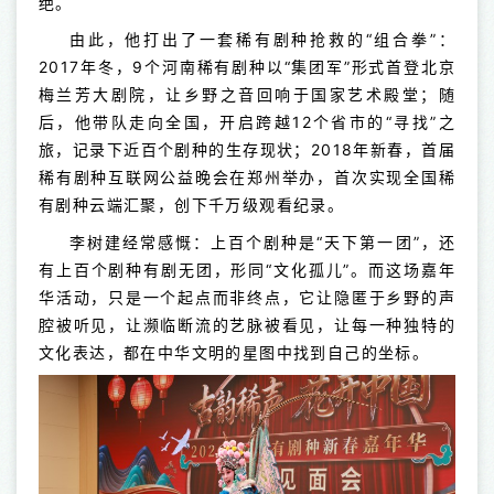
绝。
由此，他打出了一套稀有剧种抢救的“组合拳”：
2017年冬，9个河南稀有剧种以“集团军”形式首登北京
梅兰芳大剧院，让乡野之音回响于国家艺术殿堂；随
后，他带队走向全国，开启跨越12个省市的“寻找”之
旅，记录下近百个剧种的生存现状；2018年新春，首届
稀有剧种互联网公益晚会在郑州举办，首次实现全国稀
有剧种云端汇聚，创下千万级观看纪录。
李树建经常感慨：上百个剧种是“天下第一团”，还
有上百个剧种有剧无团，形同“文化孤儿”。而这场嘉年
华活动，只是一个起点而非终点，它让隐匿于乡野的声
腔被听见，让濒临断流的艺脉被看见，让每一种独特的
文化表达，都在中华文明的星图中找到自己的坐标。