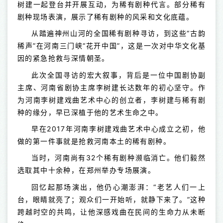
树建一起登台并开展互动，为稀有剧种代言。部分稀有
剧种现场表演，展示了稀有剧种的风采和文化底蕴。
从踏遍神州山河的全国稀有剧种寻访，到这些“古韵
稀声”在河南三门峡“花开中国”，这是一次对中华文化基
因的紧急抢救与深情朝圣。
此次全国寻访的宏大叙事，背后是一位中国剧协副
主席、河南省剧协主席李树建长达数年的初心坚守。作
为河南李树建戏曲艺术中心的创立者，李树建与稀有剧
种的缘分，早已深植于他的艺术生命之中。
早在2017年河南李树建戏曲艺术中心成立之初，他
做的第一件事就是抢救河南本土的稀有剧种。
当时，河南尚有32个稀有剧种濒临消亡。他们毅然
选取其中十余种，在郑州举办专场展演。
回忆起那场演出，他仍心潮澎湃：“老艺人们一上
台，眼睛就亮了；观众们一开始听，就静下来了。”这种
跨越时空的共鸣，让他深感戏曲在民间的生命力从未断