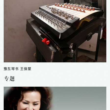
永城大铙 王玉玺
专题