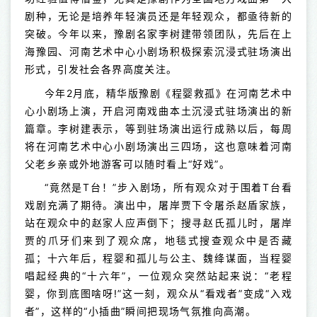
剧种，无论是培养年轻演员还是年轻观众，都亟待新的
突破。今年以来，豫剧名家李树建带领团队，先后在上
海豫园、河南艺术中心小剧场积极探索沉浸式驻场演出
形式，引发社会各界高度关注。
今年2月底，精华版豫剧《程婴救孤》在河南艺术中
心小剧场上演，开启河南戏曲本土沉浸式驻场演出的新
篇章。李树建表示，等到驻场演出运行成熟以后，每周
将在河南艺术中心小剧场演出三四场，这也意味着河南
父老乡亲或外地游客可以随时看上“好戏”。
“竟然是T台！”步入剧场，所有观众对于围着T台看
戏剧充满了期待。演出中，屠岸贾下令屠杀赵盾家族，
站在观众中的赵家人应声倒下；搜寻赵氏孤儿时，屠岸
贾的爪牙们来到了观众席，地毯式搜查观众中是否藏
孤；十六年后，程婴和孤儿与公主、魏绛谋面，当程婴
唱起经典的“十六年”，一位观众突然站起来说：“老程
婴，你到底图啥呀!”这一刻，观众从“看戏者”变成“入戏
者”，这样的“小插曲”瞬间把现场气氛推向高潮。