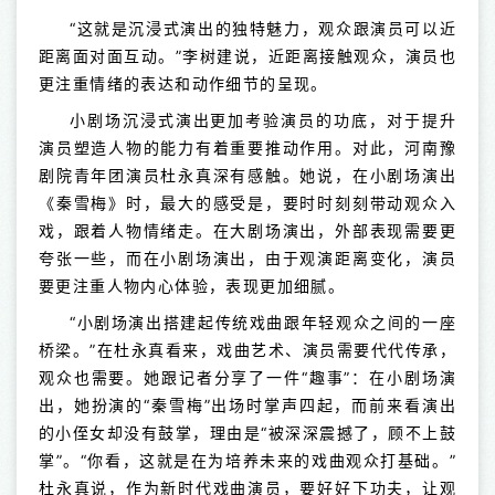
“这就是沉浸式演出的独特魅力，观众跟演员可以近
距离面对面互动。”李树建说，近距离接触观众，演员也
更注重情绪的表达和动作细节的呈现。
小剧场沉浸式演出更加考验演员的功底，对于提升
演员塑造人物的能力有着重要推动作用。对此，河南豫
剧院青年团演员杜永真深有感触。她说，在小剧场演出
《秦雪梅》时，最大的感受是，要时时刻刻带动观众入
戏，跟着人物情绪走。在大剧场演出，外部表现需要更
夸张一些，而在小剧场演出，由于观演距离变化，演员
要更注重人物内心体验，表现更加细腻。
“小剧场演出搭建起传统戏曲跟年轻观众之间的一座
桥梁。”在杜永真看来，戏曲艺术、演员需要代代传承，
观众也需要。她跟记者分享了一件“趣事”：在小剧场演
出，她扮演的“秦雪梅”出场时掌声四起，而前来看演出
的小侄女却没有鼓掌，理由是“被深深震撼了，顾不上鼓
掌”。“你看，这就是在为培养未来的戏曲观众打基础。”
杜永真说，作为新时代戏曲演员，要好好下功夫，让观