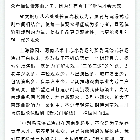
众看懂读懂戏曲之美，因为只有真正了解后才会喜欢。
省文旅厅艺术处处长黄寒秋认为，豫剧与沉浸式戏
剧空间相结合，使每一位观众都能成为参与者，直观体
验到戏剧的力量，使得作品更具观赏性，也更能吸引年
轻一代的观众。
上海豫园、河南艺术中心小剧场的豫剧沉浸式驻场
演出开启以来，均取得了不错的票房。李树建直言，探
索驻场演出，就是为了解决戏曲“三多三少”的问题，即
老年观众多、年轻观众少，基层演出多、城市演出少，
包场演出多、售票演出少，以期推动戏曲事业向戏曲产
业转变。他希望通过打造小剧场沉浸式驻场演出，为河
南戏曲巩固老观众、培养新观众、吸引小观众，扩大河
南戏曲影响力。采访中，不少年轻演员期待河南戏曲驻
场演出能像越剧《新龙门客栈》一样破圈而出。
“小剧场沉浸式演出在河南刚起步，不仅是为了培养
青年人才、培养年轻观众，更是为豫剧的发展探路，我
们应该给予更多的关注、更多的支持。”省文联副主席、