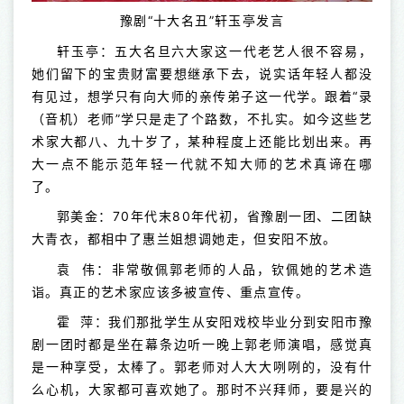
豫剧“十大名丑”轩玉亭发言
轩玉亭：五大名旦六大家这一代老艺人很不容易，
她们留下的宝贵财富要想继承下去，说实话年轻人都没
有见过，想学只有向大师的亲传弟子这一代学。跟着“录
（音机）老师”学只是走了个路数，不扎实。如今这些艺
术家大都八、九十岁了，某种程度上还能比划出来。再
大一点不能示范年轻一代就不知大师的艺术真谛在哪
了。
郭美金：70年代末80年代初，省豫剧一团、二团缺
大青衣，都相中了惠兰姐想调她走，但安阳不放。
袁 伟：非常敬佩郭老师的人品，钦佩她的艺术造
诣。真正的艺术家应该多被宣传、重点宣传。
霍 萍：我们那批学生从安阳戏校毕业分到安阳市豫
剧一团时都是坐在幕条边听一晚上郭老师演唱，感觉真
是一种享受，太棒了。郭老师对人大大咧咧的，没有什
么心机，大家都可喜欢她了。那时不兴拜师，要是兴的