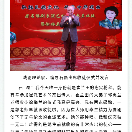
戏剧理论家、编导石磊出席收徒仪式并发言
石 磊：我今天唯一身份就是崔兰田的忠实粉丝。能
有幸参加崔派艺术的杰出传人、崔兰田的大弟子郭惠兰
老师收徒徐梅兰的仪式我真是高兴。我有两点感触，一
是郭老师早就该收徒啦，因为崔大师用毕生精力为豫剧
创下了无与伦比的崔派艺术。她的那种唱、做和仪态独
一无二！难得的是她生前就收的有非常杰出的徒弟——
郭惠兰老师是当之无愧的非常出色的崔派大青衣。我跟