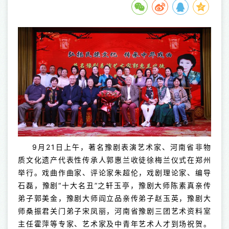
9月21日上午，著名豫剧表演艺术家、河南省非物
质文化遗产代表性传承人郭惠兰收徒徐梅兰仪式在郑州
举行。戏曲作曲家、评论家朱超伦，戏剧理论家、编导
石磊，豫剧“十大名丑”之轩玉亭，豫剧大师陈素真亲传
弟子郭美金，豫剧大师阎立品亲传弟子赵玉英，豫剧大
师桑振君关门弟子宋凤丽，河南省豫剧三团艺术资料室
主任霍萍等专家、艺术家及中青年艺术人才到场祝贺。