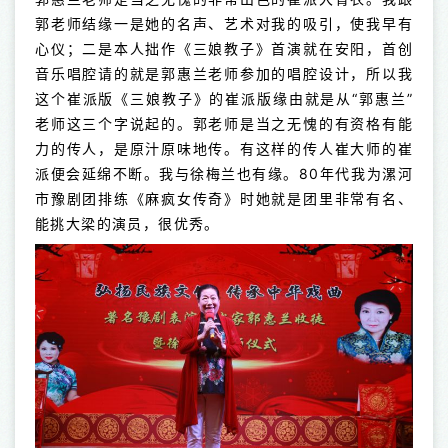
郭老师结缘一是她的名声、艺术对我的吸引，使我早有
心仪；二是本人拙作《三娘教子》首演就在安阳，首创
音乐唱腔请的就是郭惠兰老师参加的唱腔设计，所以我
这个崔派版《三娘教子》的崔派版缘由就是从“郭惠兰”
老师这三个字说起的。郭老师是当之无愧的有资格有能
力的传人，是原汁原味地传。有这样的传人崔大师的崔
派便会延绵不断。我与徐梅兰也有缘。80年代我为漯河
市豫剧团排练《麻疯女传奇》时她就是团里非常有名、
能挑大梁的演员，很优秀。