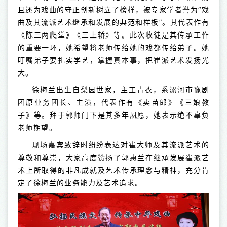
且还为戏曲的守正创新树立了榜样，被专家学者誉为“戏
曲及其流派艺术继承和发展的典范和样板”。其代表作有
《陈三两爬堂》《三上轿》等。此次收徒是其传承工作
的重要一环，她希望将老师传给她的戏都传给弟子。她
叮嘱弟子要扎实学艺，掌握真本事，把崔派艺术发扬光
大。
徐梅兰出生自梨园世家，主工青衣，系漯河市豫剧
团原业务团长、主演，代表作有《卖苗郎》《三娘教
子》等。拜于郭师门下是其多年夙愿，她表示绝不辜负
老师期望。
现场嘉宾致辞时纷纷表达对崔大师及其流派艺术的
尊敬和尊崇，大家高度赞扬了郭惠兰在继承发展崔派艺
术上所取得的非凡成就及艺术传承理念与精神，充分肯
定了徐梅兰的业务能力及艺术追求。