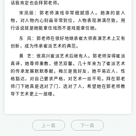
话我肯定也会拜郭老师。
宋凤丽：郭老师演戏非常细腻感人。她演的是人
物，对人物内心刻画非常到位，人物表现淋漓尽致。用
行话说就是她能拿住戏而不是戏能拿住她。
东 风：郭老师在很好地继承崔大师表演艺术上又有
创新，成为传承崔派艺术的典范。
黄 艺：很高兴崔派艺术后继有人。郭老师深得崔派
真谛，她尊师重教，德艺双馨。几十年来为了崔派艺术
的传承发展默默奉献。梅兰是我好友，她平易近人、性
格豁达，对自己要求严格，对艺术一丝不苟。拜在郭老
师门下她真是选对了门、选对了人，希望她在郭老师教
导下艺术更上一层楼。
上一篇
下一篇