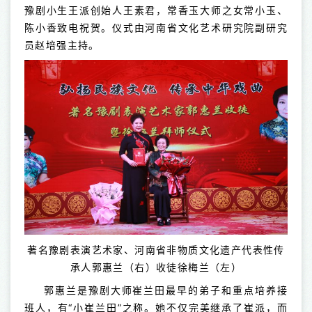
豫剧小生王派创始人王素君，常香玉大师之女常小玉、
陈小香致电祝贺。仪式由河南省文化艺术研究院副研究
员赵培强主持。
著名豫剧表演艺术家、河南省非物质文化遗产代表性传
承人郭惠兰（右）收徒徐梅兰（左）
郭惠兰是豫剧大师崔兰田最早的弟子和重点培养接
班人，有“小崔兰田”之称。她不仅完美继承了崔派，而