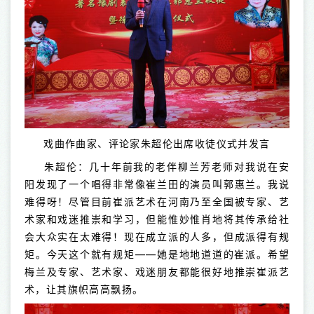
戏曲作曲家、评论家朱超伦出席收徒仪式并发言
朱超伦：几十年前我的老伴柳兰芳老师对我说在安
阳发现了一个唱得非常像崔兰田的演员叫郭惠兰。我说
难得呀！尽管目前崔派艺术在河南乃至全国被专家、艺
术家和戏迷推崇和学习，但能惟妙惟肖地将其传承给社
会大众实在太难得！现在成立派的人多，但成派得有规
矩。今天这个就有规矩——她是地地道道的崔派。希望
梅兰及专家、艺术家、戏迷朋友都能很好地推崇崔派艺
术，让其旗帜高高飘扬。