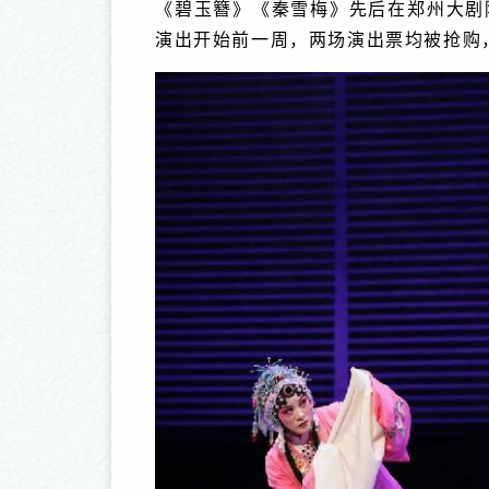
《碧玉簪》《秦雪梅》先后在郑州大剧
原记——河南精品剧目巡演纪实
第三届中国豫剧节
演出开始前一周，两场演出票均被抢购