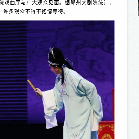
院戏曲厅与广大观众见面。据郑州大剧院统计，
“出彩中原”艺术名家系列之 姜健
，许多观众不得不抱憾等待。