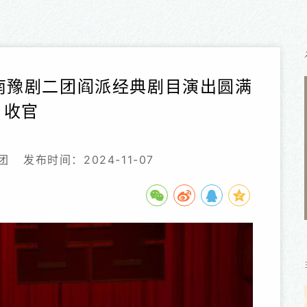
南豫剧二团阎派经典剧目演出圆满
收官
团
发布时间：2024-11-07