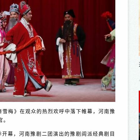
《秦雪梅》在观众的热烈欢呼中落下帷幕，河南豫
官。
出季开幕，河南豫剧二团演出的豫剧阎派经典剧目