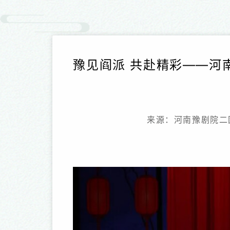
豫见阎派 共赴精彩——河
来源：河南豫剧院二