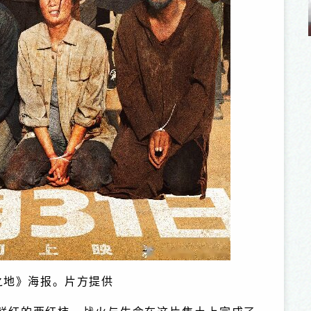
列之 尚娜
“出彩中原”文化名家系列之 谢丽萍
之地》海报。片方提供