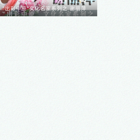
“出彩中原”文化名家系列之 苏湲
“出彩中原”文