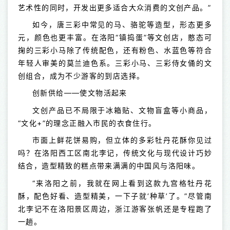
艺术性的同时，开发出更多适合大众消费的文创产品。”
如今，唐三彩中常见的马、骆驼等造型，形态更多
元，颜色也更丰富。在洛阳“镇捣蛋”等文创店，憨态可
掬的三彩小马除了传统配色，还有粉色、水蓝色等符合
年轻人审美的莫兰迪色系。三彩小马、三彩侍女俑的文
创组合，成为不少游客的到店选择。
创新供给——使文物活起来
文创产品已不局限于冰箱贴、文物盲盒等小商品，
“文化+”的理念正融入市民的衣食住行。
市面上鲜花饼易购，但立体的多彩牡丹花酥你见过
吗？在洛阳西工区南北李记，传统文化与现代设计巧妙
结合，造型精致的糕点带来满满的中国风与洛阳味。
“来洛阳之前，我就在网上看到这款九宫格牡丹花
酥，配色好看、造型精美，一下子就‘种草’了。”尽管南
北李记不在洛阳景区周边，浙江游客张帆还是专程跑了
一趟。