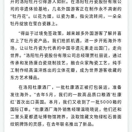
开的洛阳牡丹引得游人如织。在洛阳牡丹瓷股份有限公
司的非遗体验基地，几名外国游客正在制作永不凋谢的
“牡丹花”。以花为媒，以瓷为墨，指尖流转间，一朵朵
牡丹绽放在莹白瓷器上。
“得益于过境免签政策，越来越多外国游客了解并喜
欢上了牡丹瓷产品。我们抢抓机遇，进一步开拓海外市
场，让以牡丹瓷为代表的中国非遗元素走出国门，走向
世界。”洛阳牡丹瓷股份有限公司总经理贾社丽说，通过
传承和发扬唐白瓷烧制技艺，融合众家陶瓷工艺，纯手
工制作经高温淬炼出的立体花瓣，成为世界游客收藏的
东方艺术臻品。
在洛阳杜康酒厂，一批杜康酒正被打包装运，准备
发往海外。“去年5月，我们的一款高品质口粮酒‘杜康
红’首次出口英国。本月，我们又收到了一批5000箱的
国际订单。”杜康酒厂海外销售经理温晓晓说，他们还和
二里头夏都遗址博物馆跨界，汲取馆藏文物绿松石兽面
纹铜牌饰的灵感，在去年联名推出了新品。