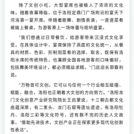
除了文创小吃，大型宴席也被植入了浓浓的文化
味。随着夜幕降临，位于洛阳定鼎门广场附近的宴天下
河洛第一宴开席。伴随着歌舞、剧情表演，一道道菜肴
被端上餐桌，为游客奉上一场味蕾与视听盛宴。
“我们想通过日常餐饮，给游客带来沉浸式文化享
受。在具体设计中，宴席保持了高度的文化统一，从餐
具的材质、色彩、形制到菜肴的选择、取名，既保有洛
阳水席的传统特色，也兼顾全国各地游客的口味偏好，
包括舞美环境设计，都必须精益求精。”门店店长郭春利
说。
“万物皆可文创。它可以与任何一个行业相互碰撞、
赋能、融合，洛阳也正朝着大文创的方向努力。”洛阳龙
门文化创意产业研究院院长王启蒙说，十三朝古都文化
底蕴深厚，有二里头、龙门石窟等遗址遗迹，有洛阳牡
丹、洛阳三彩等文化符号，还有数不完的历史人文故
事，“借助先进技术，文创产业正在探索更多现代化创新
性表达”。