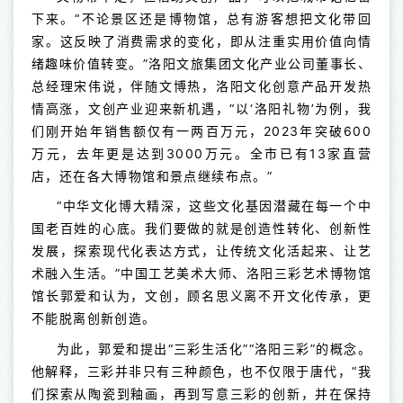
下来。“不论景区还是博物馆，总有游客想把文化带回
家。这反映了消费需求的变化，即从注重实用价值向情
绪趣味价值转变。”洛阳文旅集团文化产业公司董事长、
总经理宋伟说，伴随文博热，洛阳文化创意产品开发热
情高涨，文创产业迎来新机遇，“以‘洛阳礼物’为例，我
们刚开始年销售额仅有一两百万元，2023年突破600
万元，去年更是达到3000万元。全市已有13家直营
店，还在各大博物馆和景点继续布点。”
“中华文化博大精深，这些文化基因潜藏在每一个中
国老百姓的心底。我们要做的就是创造性转化、创新性
发展，探索现代化表达方式，让传统文化活起来、让艺
术融入生活。”中国工艺美术大师、洛阳三彩艺术博物馆
馆长郭爱和认为，文创，顾名思义离不开文化传承，更
不能脱离创新创造。
为此，郭爱和提出“三彩生活化”“洛阳三彩”的概念。
他解释，三彩并非只有三种颜色，也不仅限于唐代，“我
们探索从陶瓷到釉画，再到写意三彩的创新，并在保持