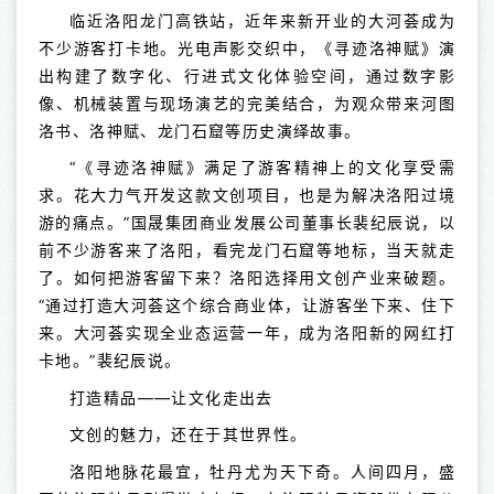
临近洛阳龙门高铁站，近年来新开业的大河荟成为
不少游客打卡地。光电声影交织中，《寻迹洛神赋》演
出构建了数字化、行进式文化体验空间，通过数字影
像、机械装置与现场演艺的完美结合，为观众带来河图
洛书、洛神赋、龙门石窟等历史演绎故事。
“《寻迹洛神赋》满足了游客精神上的文化享受需
求。花大力气开发这款文创项目，也是为解决洛阳过境
游的痛点。”国晟集团商业发展公司董事长裴纪辰说，以
前不少游客来了洛阳，看完龙门石窟等地标，当天就走
了。如何把游客留下来？洛阳选择用文创产业来破题。
“通过打造大河荟这个综合商业体，让游客坐下来、住下
来。大河荟实现全业态运营一年，成为洛阳新的网红打
卡地。”裴纪辰说。
打造精品——让文化走出去
文创的魅力，还在于其世界性。
洛阳地脉花最宜，牡丹尤为天下奇。人间四月，盛