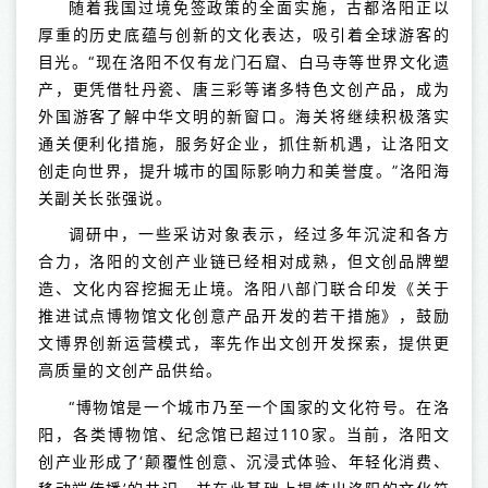
随着我国过境免签政策的全面实施，古都洛阳正以
厚重的历史底蕴与创新的文化表达，吸引着全球游客的
目光。“现在洛阳不仅有龙门石窟、白马寺等世界文化遗
产，更凭借牡丹瓷、唐三彩等诸多特色文创产品，成为
外国游客了解中华文明的新窗口。海关将继续积极落实
通关便利化措施，服务好企业，抓住新机遇，让洛阳文
创走向世界，提升城市的国际影响力和美誉度。”洛阳海
关副关长张强说。
调研中，一些采访对象表示，经过多年沉淀和各方
合力，洛阳的文创产业链已经相对成熟，但文创品牌塑
造、文化内容挖掘无止境。洛阳八部门联合印发《关于
推进试点博物馆文化创意产品开发的若干措施》，鼓励
文博界创新运营模式，率先作出文创开发探索，提供更
高质量的文创产品供给。
“博物馆是一个城市乃至一个国家的文化符号。在洛
阳，各类博物馆、纪念馆已超过110家。当前，洛阳文
创产业形成了‘颠覆性创意、沉浸式体验、年轻化消费、