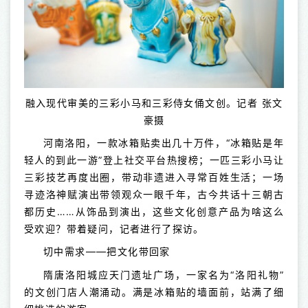
融入现代审美的三彩小马和三彩侍女俑文创。记者 张文
豪摄
河南洛阳，一款冰箱贴卖出几十万件，“冰箱贴是年
轻人的到此一游”登上社交平台热搜榜；一匹三彩小马让
三彩技艺再度出圈，带动非遗进入寻常百姓生活；一场
寻迹洛神赋演出带领观众一眼千年，古今共话十三朝古
都历史……从饰品到演出，这些文化创意产品为啥这么
受欢迎？带着疑问，记者进行了探访。
切中需求——把文化带回家
隋唐洛阳城应天门遗址广场，一家名为“洛阳礼物”
的文创门店人潮涌动。满是冰箱贴的墙面前，站满了细