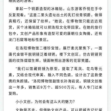
细挑选的游客。
拿起一个铜爵造型的冰箱贴，山东游客乔悦在手中
反复观看。“这是二里头遗址出土的乳钉纹青铜爵，做得
真精巧，还保留了纹样。”她说，在博物馆只能远远观
赏，买个冰箱贴就可以把洛阳文化带回家。在她的旅行
包中，文创产品形象有造型可爱的唐朝仕女陶俑，还有
龙门石窟等地标性景区。
在洛阳博物馆二楼珍宝馆，展厅柔光聚焦下，一面
唐代金银平脱铜镜泛着绿锈。楼下文创区，仿古铜镜背
面的纹饰熠熠生辉，镜面映照出游客的花容笑靥。
“我们以馆藏铜镜为原型，提取了鸾凤、花鸟等元
素，又结合现代审美、融入不同色调，设计出了这款便
携的朱颜镜。”洛阳博物馆副馆长孙海岩说，铜镜文创推
出一年多，销售近9万个、超500万元，有人专门过来
复购。
小小文创，为何会有这么大的魅力？
文物带不走，但借助文创产品，可以把城市记忆留