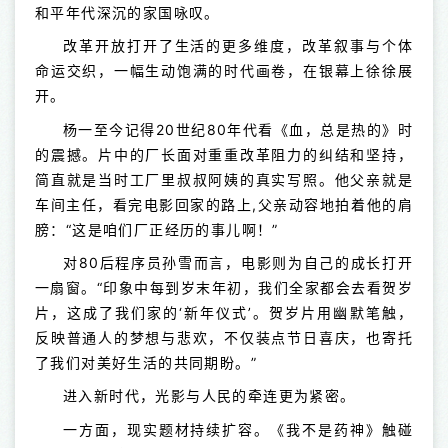
和平年代深沉的家国咏叹。
改革开放打开了生活的更多维度，改革叙事与个体
命运交织，一幅生动饱满的时代画卷，在银幕上徐徐展
开。
杨一至今记得20世纪80年代看《血，总是热的》时
的震撼。片中的厂长面对重重改革阻力的纠结和坚持，
简直就是当时工厂里叔叔阿姨的真实写照。他父亲就是
车间主任，看完电影回家的路上,父亲动容地拍着他的肩
膀：“这是咱们厂正经历的事儿啊！”
对80后程序员孙雪而言，电影则为自己的成长打开
一扇窗。“印象中每到岁末年初，我们全家都会去看贺岁
片，这成了我们家的‘新年仪式’。贺岁片用幽默笔触，
反映普通人的梦想与悲欢，不仅装点节日喜庆，也寄托
了我们对美好生活的共同期盼。”
进入新时代，光影与人民的牵连更为紧密。
一方面，现实题材持续扩容。《我不是药神》触碰