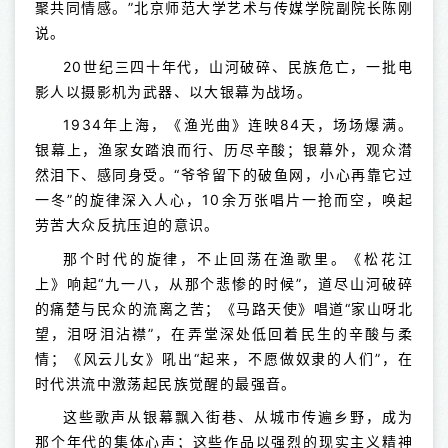
聚共同情感。”北京师范大学艺术与传媒学院副院长陈刚
说。
20世纪三四十年代，山河破碎、民族危亡，一批电
影人以摄影机为武器、以大银幕为战场。
1934年上海，《渔光曲》连映84天，场场爆满。
银幕上，渔家女踏浪而行、历尽辛酸；银幕外，观众潸
然泪下、感同身受。“爷爷留下的破鱼网，小心再靠它过
一冬”的旋律深入人心，10余万张唱片一抢而空，唤起
劳苦大众反抗压迫的意识。
那个时代的旋律，不止回荡在渔歌里。《松花江
上》响起“九一八，从那个悲惨的时候”，道尽山河破碎
的痛楚与民众的流离之苦；《马路天使》唱道“家山呀北
望，泪呀泪沾襟”，在弄堂深处低回着民生的辛酸与柔
情；《风云儿女》吼出“起来，不愿做奴隶的人们”，在
时代洪流中激荡起民族觉醒的最强音。
这些歌声从银幕飘入街巷、从城市传遍乡野，成为
那个年代的集体心声；这些作品以强烈的现实主义精神