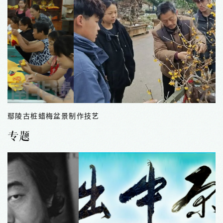
鄢陵古桩蜡梅盆景制作技艺
专题