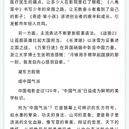
医疗民生的痛点，让多少人在影院里红了眼眶；《八角
笼中》书写少年的突围之路，让无数奋斗者看到了自己
的影子；《奇迹·笨小孩》讲述创业者的艰辛和成长，引
发都市年轻人共鸣。
另一方面，主流表达不断更新叙事语法。《战狼2》
让孤胆英雄扛起大国担当，《长津湖》以冰雪为证重述
立国之战，《万里归途》在异国硝烟中彰显中国力量。
浙江大学博士生张明浩感慨：“冷锋用手臂举起国旗的那
一刻，我发自内心感到自豪。”
凝东方韵致
成中国气派
中国电影走过120年，“中国气派”日益成为鲜明的美
学标识。
何为“中国气派”？它是银幕上可辨识的东方符号，
如水墨的晕染、功夫的身法、山河的意象；更是骨子里
流淌的文化血脉，像写意的审美、辩证的哲思、天下的