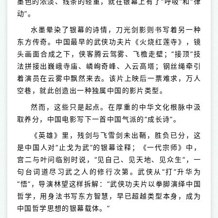
墨色的浓淡、线条的轻重，就在银幕上有了“呼吸”和“律
动”。
水墨晕染了银幕的诗情，刀光剑影则书写着另一种
东方传奇。中国最早的武侠功夫片《火烧红莲寺》，镜
头画面合成之下，侠客腾云驾雾、飞檐走壁；“接顶”技
法拼接出巍峨寺庙、嶙峋奇峰、入云高塔；钢丝绳牵引
着演员在云雾中飘然来去。该片上映后一票难求，万人
空巷，就此创造出一种独属中国的影片类型。
然而，这些只是起点。在厚重的中华文化根脉中汲
取养分，中国电影写下一首中国气派的“成长诗”。
《英雄》里，残剑与飞雪剑未出鞘，胜负已分，这
是中国人对“止戈为武”的银幕诠释；《一代宗师》中，
宫二与叶问临别时说，“见自己、见天地、见众生”，一
句台词道尽习武之人的修行次第。武侠从“打”升华为
“悟”，导演林望这样拆解：“武侠功夫片以拳脚演绎中国
哲学，用身法书写东方智慧，早已超越类型本身，成为
中国哲学思想的银幕载体。”