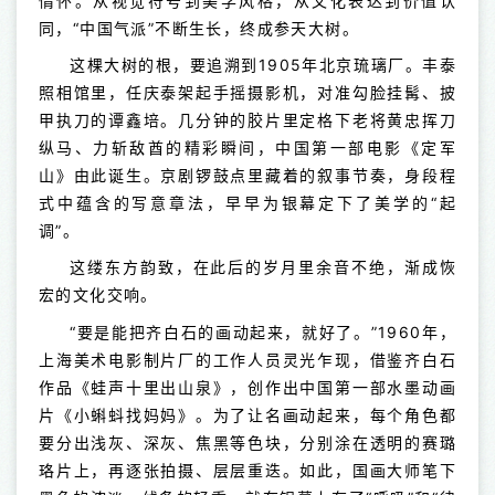
情怀。从视觉符号到美学风格，从文化表达到价值认
同，“中国气派”不断生长，终成参天大树。
这棵大树的根，要追溯到1905年北京琉璃厂。丰泰
照相馆里，任庆泰架起手摇摄影机，对准勾脸挂髯、披
甲执刀的谭鑫培。几分钟的胶片里定格下老将黄忠挥刀
纵马、力斩敌酋的精彩瞬间，中国第一部电影《定军
山》由此诞生。京剧锣鼓点里藏着的叙事节奏，身段程
式中蕴含的写意章法，早早为银幕定下了美学的“起
调”。
这缕东方韵致，在此后的岁月里余音不绝，渐成恢
宏的文化交响。
“要是能把齐白石的画动起来，就好了。”1960年，
上海美术电影制片厂的工作人员灵光乍现，借鉴齐白石
作品《蛙声十里出山泉》，创作出中国第一部水墨动画
片《小蝌蚪找妈妈》。为了让名画动起来，每个角色都
要分出浅灰、深灰、焦黑等色块，分别涂在透明的赛璐
珞片上，再逐张拍摄、层层重迭。如此，国画大师笔下