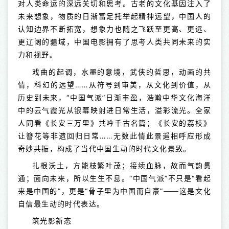
对人类命运的深远关切和思考。古老的文化基因注入了
未来想象，物质的日渐富足托举起精神远望，中国人的
认知边界不断拓宽，想象力也随之飞跃至更高、更远、
更辽阔的疆域，中国电影拥有了思考人类共同未来的实
力和视野。
戏曲的起调，水墨的意境，武侠的哲思，动画的共
情，科幻的远望……从符号到审美，从文化到价值，从
历史到未来，“中国气派”日渐丰盈，浩瀚中华文化海洋
中的云气霞光从银幕映射进日常生活，溢彩流光。全家
人同看《长安三万里》共吟千古名篇；《长安的荔枝》
让簪花等非遗回归日常……无数此情此景遥相呼应形成
奇妙共振，构成了当代中国生动的时代文化景致。
扎根沃土，方能枝繁叶茂；接续血脉，故而气韵贯
通；面向未来，所以生生不息。“中国气派”不只是“看起
来是中国的”，更是“骨子里为中国而自豪”——这是文化
自信最生动的时代表达。
筑光影新态