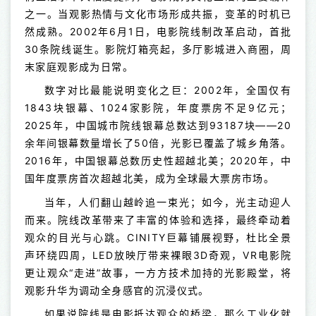
之一。当观影热情与文化市场形成共振，变革的时机已
然成熟。2002年6月1日，电影院线制改革启动，首批
30条院线诞生。影院灯箱亮起，多厅影城进入商圈，周
末家庭观影成为日常。
数字对比最能说明变化之巨：2002年，全国仅有
1843块银幕、1024家影院，年度票房不足9亿元；
2025年，中国城市院线银幕总数达到93187块——20
余年间银幕数量增长了50倍，光影已覆盖了城乡角落。
2016年，中国银幕总数历史性超越北美；2020年，中
国年度票房首次超越北美，成为全球最大票房市场。
当年，人们翻山越岭追一束光；如今，光主动迎人
而来。院线改革带来了丰富的体验和选择，最终牵动着
观众的目光与心跳。CINITY巨幕铺展视野，杜比全景
声环绕四周，LED放映厅带来裸眼3D奇观，VR电影院
更让观众“走进”故事，一方方技术加持的光影殿堂，将
观影升华为调动全身感官的沉浸仪式。
如果说院线是电影抵达观众的桥梁，那么工业化就