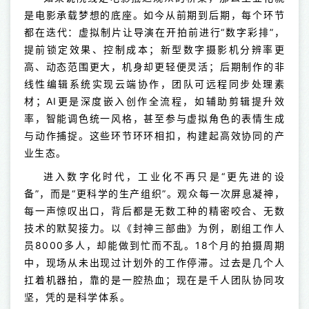
是电影承载梦想的底座。如今从前期到后期，每个环节
都在迭代：虚拟制片让导演在开拍前进行“数字彩排”，
提前锁定效果、控制成本；新型数字摄影机分辨率更
高、动态范围更大，机身却更轻便灵活；后期制作的非
线性编辑系统实现云端协作，团队可远程同步处理素
材；AI更是深度嵌入创作全流程，如辅助剪辑提升效
率，智能调色统一风格，甚至参与虚拟角色的表情生成
与动作捕捉。这些环节环环相扣，构建起高效协同的产
业生态。
进入数字化时代，工业化不再只是“更先进的设
备”，而是“更科学的生产组织”。观众每一次屏息凝神，
每一声惊叹出口，背后都是无数工种的精密咬合、无数
技术的默契接力。以《封神三部曲》为例，剧组工作人
员8000多人，却能做到忙而不乱。18个月的拍摄周期
中，现场从未出现过计划外的工作停滞。过去是几个人
扛着机器拍，靠的是一腔热血；现在是千人团队协同攻
坚，凭的是科学体系。