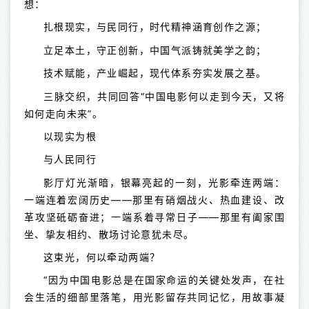
想：
扎根现实，与民同行，时代精神涵育创作之源；
立足本土，守正创新，中国气派铸就美学之韵；
技术赋能，产业崛起，现代体系夯实发展之基。
三脉交织，共同回答“中国电影何以走到今天，又将
如何走向未来”。
以现实为根
与人民同行
影厅灯光渐暗，银幕亮起的一刻，光影牵连两端：
一端连着宏阔历史——那里有硝烟战火、热血建设、改
革攻坚砥砺奋进；一端系着寻常日子——那里有阖家围
坐、挚友相约、散场讨论意犹未尽。
这束光，何以牵动两端？
“因为中国电影总是在国家命运的关键处发声，在社
会生活的细部里落笔，用光影留存共同记忆，用故事凝