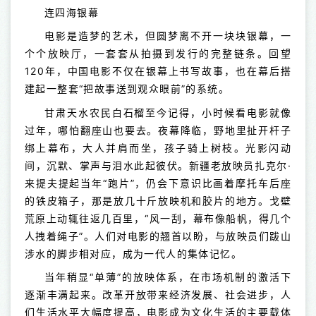
连四海银幕
电影是造梦的艺术，但圆梦离不开一块块银幕，一
个个放映厅，一套套从拍摄到发行的完整链条。回望
120年，中国电影不仅在银幕上书写故事，也在幕后搭
建起一整套“把故事送到观众眼前”的系统。
甘肃天水农民白石榴至今记得，小时候看电影就像
过年，哪怕翻座山也要去。夜幕降临，野地里扯开杆子
绑上幕布，大人并肩而坐，孩子骑上树枝。光影闪动
间，沉默、掌声与泪水此起彼伏。新疆老放映员扎克尔·
来提夫提起当年“跑片”，仍会下意识比画着摩托车后座
的铁皮箱子，那是放几十斤放映机和胶片的地方。戈壁
荒原上动辄往返几百里，“风一刮，幕布像船帆，得几个
人拽着绳子”。人们对电影的翘首以盼，与放映员们跋山
涉水的脚步相对应，成为一代人的集体记忆。
当年稍显“单薄”的放映体系，在市场机制的激活下
逐渐丰满起来。改革开放带来经济发展、社会进步，人
们生活水平大幅度提高，电影成为文化生活的主要载体