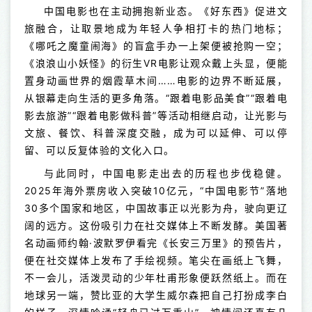
中国电影也在主动拥抱新业态。《好东西》促进文
旅融合，让取景地成为年轻人争相打卡的热门地标；
《哪吒之魔童闹海》的盲盒手办一上架便被抢购一空；
《浪浪山小妖怪》的衍生VR电影让观众戴上头显，便能
置身动画世界的烟霞草木间……电影的边界不断延展，
从银幕走向生活的更多角落。“跟着电影品美食”“跟着电
影去旅游”“跟着电影做科普”等活动相继启动，让光影与
文旅、餐饮、科普深度交融，成为可以延伸、可以停
留、可以反复体验的文化入口。
与此同时，中国电影走出去的历程也步伐稳健。
2025年海外票房收入突破10亿元，“中国电影节”落地
30多个国家和地区，中国故事正以光影为舟，驶向更辽
阔的远方。这份吸引力在社交媒体上不断发酵。美国著
名动画师约翰·波默罗伊看完《长安三万里》的预告片，
便在社交媒体上发布了手绘视频。笔尖在画纸上飞舞，
不一会儿，活泼灵动的少年杜甫形象便跃然纸上。而在
地球另一端，赞比亚的大学生威尔森把自己打扮成李白