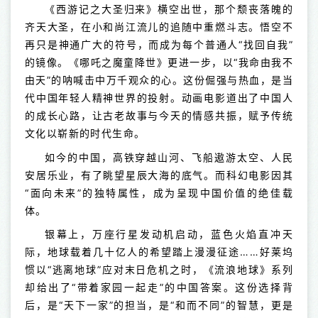
《西游记之大圣归来》横空出世，那个颓丧落魄的
齐天大圣，在小和尚江流儿的追随中重燃斗志。悟空不
再只是神通广大的符号，而成为每个普通人“找回自我”
的镜像。《哪吒之魔童降世》更进一步，以“我命由我不
由天”的呐喊击中万千观众的心。这份倔强与热血，是当
代中国年轻人精神世界的投射。动画电影道出了中国人
的成长心路，让古老故事与今天的情感共振，赋予传统
文化以崭新的时代生命。
如今的中国，高铁穿越山河、飞船遨游太空、人民
安居乐业，有了眺望星辰大海的底气。而科幻电影因其
“面向未来”的独特属性，成为呈现中国价值的绝佳载
体。
银幕上，万座行星发动机启动，蓝色火焰直冲天
际，地球载着几十亿人的希望踏上漫漫征途……好莱坞
惯以“逃离地球”应对末日危机之时，《流浪地球》系列
却给出了“带着家园一起走”的中国答案。这份选择背
后，是“天下一家”的担当，是“和而不同”的智慧，更是