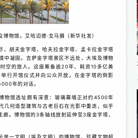
及博物馆。艾哈迈德·戈马摄（新华社发）
尽，胡夫金字塔、哈夫拉金字塔、孟卡拉金字塔
漠中凝固。吉萨金字塔景区不远处，大埃及博物
时空的旅人。这座筹备逾20年、耗资10多亿美
于举行开馆仪式并向公众开放。在金字塔的倒影
000年的对话。
博物馆选址颇有深意：玻璃幕墙正对约4500年
代几何造型建筑与古老巨石在光影中重迭，似乎
走廊。博物馆的3条轴线放射延伸至3座金字塔，
示单一文明（埃及文明）的博物馆，珍藏文物超