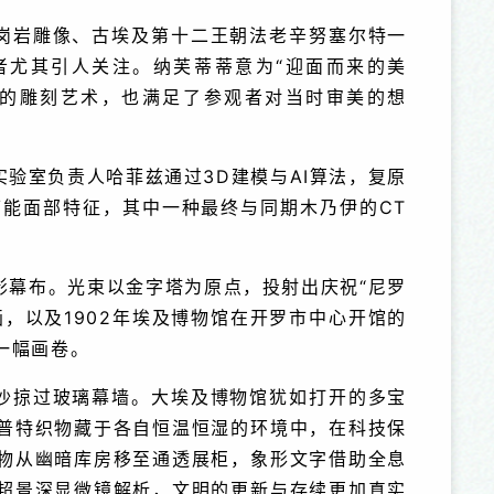
岗岩雕像、古埃及第十二王朝法老辛努塞尔特一
者尤其引人关注。纳芙蒂蒂意为“迎面而来的美
湛的雕刻艺术，也满足了参观者对当时审美的想
验室负责人哈菲兹通过3D建模与AI算法，复原
可能面部特征，其中一种最终与同期木乃伊的CT
影幕布。光束以金字塔为原点，投射出庆祝“尼罗
，以及1902年埃及博物馆在开罗市中心开馆的
一幅画卷。
沙掠过玻璃幕墙。大埃及博物馆犹如打开的多宝
普特织物藏于各自恒温恒湿的环境中，在科技保
物从幽暗库房移至通透展柜，象形文字借助全息
超景深显微镜解析，文明的更新与存续更加真实