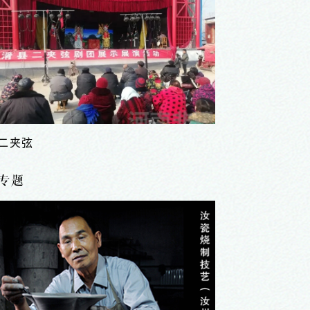
二夹弦
专题