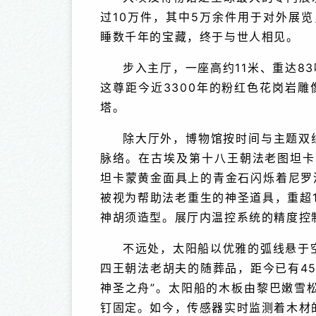
过10万件，其中5万余件用于对外展
河南省第七届青年戏
睡数千年的宝藏，终于与世人相见。
步入主厅，一座高约11米、重达8
这尊距今近3300年的粉红色花岗岩
塔。
除大厅外，博物馆按时间与主题双
脉络。在古埃及第十八王朝法老图坦卡
坦卡蒙黄金面具上的青金石闪烁着尼罗
被视为帮助法老重生的神圣道具，重超
神胡须造型。展厅内温控系统的精度控制
不远处，太阳船以优雅的弧线悬于
四王朝法老胡夫的随葬品，距今已有45
神圣之舟”。太阳船的木板由黎巴嫩雪松
钉固定。如今，传感器实时监测着木材