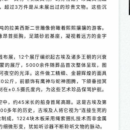
览，超过3万件是从未展出过的珍贵文物。这些沉
剧演员大赛
羊年春节专题
3吨的拉美西斯二世雕像俯瞰着熙熙攘攘的游客。
雕像昂首挺胸，足踏砂岩基座，凝视着远方的金字
线布展，12个展厅编织起古埃及诸多王朝的兴衰
蒙的展厅，5000余件随葬品首次整体呈现，图
河夜空的光泽。这件做工精细、金碧辉煌的面具
10公斤，前额饰有鹰神与蛇神图腾，下颌垂挂冥
在±0.5摄氏度内，为这些艺术珍品保驾护航。
空中，约45米长的船身首尾高翘。这是古埃及第
00多年的历史，古埃及人将它视为“连接生死的
制成，1224块木板采用绳索捆扎技术而非金属
的细微形变，犹如听诊器不断聆听文物的脉动。