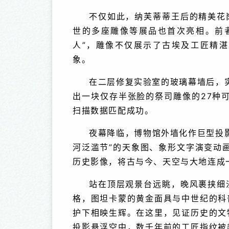
不仅如此，纳芙蒂蒂王后的精美花
世的多座雕像等展品也首次亮相。前
人”，雕像不仅展示了古埃及工匠精
象。
在二层修复实验室的玻璃幕墙后，实
出一块仅存半张脸的祭司雕像的27种
扫描数据匹配成功。
夜幕降临，博物馆外墙化作巨型投
河泛滥节”的天象图、象形文字演变动画
历史影像，将古与今、天空与大地连成
站在顶层观景台远眺，晚风裹挟细
格，图坦卡蒙的黄金面具与中世纪的科
护下相映生辉。在这里，见证历史的文
投影悬浮空中，数千年前的工匠指纹被