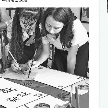
集”中国书法活动
品剧目巡演纪实
第三届中国豫剧节