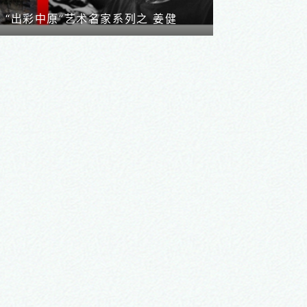
“出彩中原”艺术名家系列之 姜健
出中原记——河