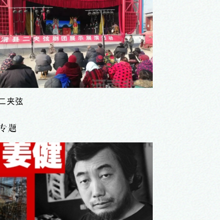
二夹弦
专题