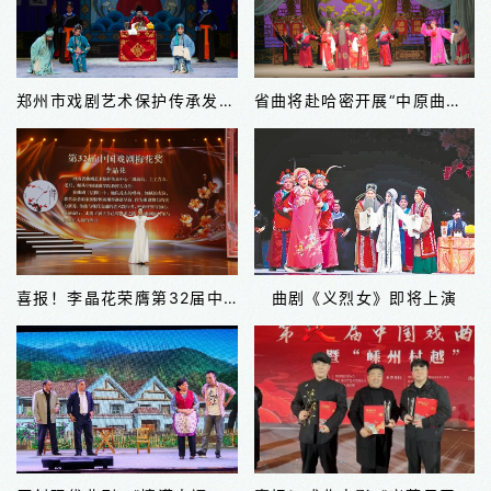
郑州市戏剧艺术保护传承发展中心曲剧团将赴新疆四地进行公益巡演
省曲将赴哈密开展“中原曲韵润瓜乡”演出活动
喜报！李晶花荣膺第32届中国戏剧梅花奖
曲剧《义烈女》即将上演