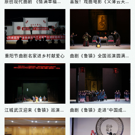
原创现代曲剧 《情满幸福院》上演
喜报！戏曲电影《义薄云天》《唐知县放粮》《小苍娃●上中部》荣获优秀电影奖
重阳节曲剧名家进乡村献爱心
曲剧《鲁镇》全国巡演圆满收官
江城武汉迎来《鲁镇》巡演 “咸亨酒店”细观人生百态
曲剧《鲁镇》走进“中国成语典故之都”邯郸