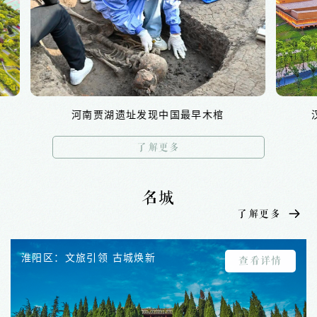
河南贾湖遗址发现中国最早木棺
汉魏洛阳
了解更多
名城
了解更多
文旅融合牵动情绪消费：会‘留人’的开封
淮阳区：文旅引领 古城焕新
古都秀出新玩法
郑之地
河南虞城：文化瑰宝的璀璨之路
省政府正式批复：周口市被列为省级历史
查看详情
查看详情
查看详情
查看详情
查看详情
查看详情
文化名城