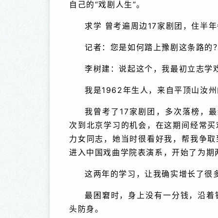
自己的“戏剧人生”。
彩中原”文化名家系列之 苏湲
“出彩中原”文化名家系
求学 曾考遍周边17家剧团，住半
记者：您是如何踏上豫剧这条路的
李树建：说起这个，我最初立志学
我是1962年生人，来自平顶山汝
我曾考了17家剧团，多次落榜，最
次到北京学习的机会，在这期间经常买
力女同志，她当时很看好我，帮我争取
进入中国戏曲学院表演系，开始了为期
这两年的学习，让我确实增长了很
最困窘时，身上没有一分钱，沿着
头防身。