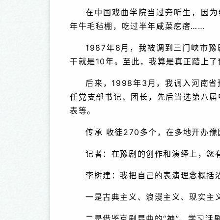
在中国戏曲学院当过旁听生，因为
年牛毛毡棚，吃过半年咸菜疙瘩……
1987年8月，我被调到三门峡市
干就是10年。至此，我算是真正踏上了
后来，1998年3月，我调入河南
任党支部书记、团长，先后当选第八届
表等。
传承 收徒270多个，在多地开办豫
记者：在豫剧的创作和演绎上，您
李树建：我把自己的表演理念概括
一是古典主义、浪漫主义、现实主
二是借鉴京剧昆曲的“神”，学习话剧