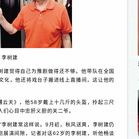
李树建
树建觉得自己为豫剧做得还不够。他带队在全国
文化，他还将戏台子搬进线上直播间，这让他的
薄云天》，他58岁戴上十几斤的头盔，拎起三尺
人们心目中忠肝义胆的关二爷。
”李树建常这样说。9月初，秋风送爽，李树建仍
剧展演间隙，记者对话62岁的李树建，听他畅谈