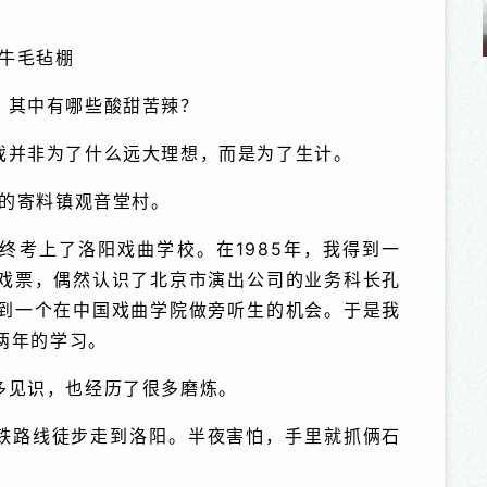
列之 尚娜
“出彩中原”文化名家系列之 谢丽萍
年牛毛毡棚
？其中有哪些酸甜苦辣？
戏并非为了什么远大理想，而是为了生计。
州的寄料镇观音堂村。
终考上了洛阳戏曲学校。在1985年，我得到一
戏票，偶然认识了北京市演出公司的业务科长孔
到一个在中国戏曲学院做旁听生的机会。于是我
两年的学习。
多见识，也经历了很多磨炼。
铁路线徒步走到洛阳。半夜害怕，手里就抓俩石