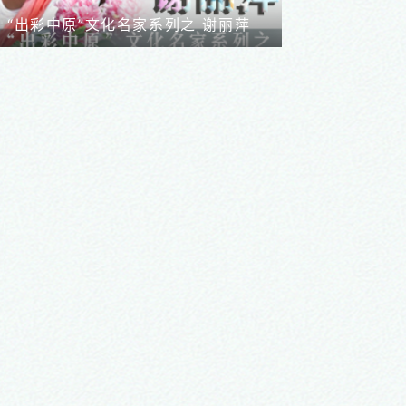
“出彩中原”文化名家系列之 苏湲
“出彩中原”文