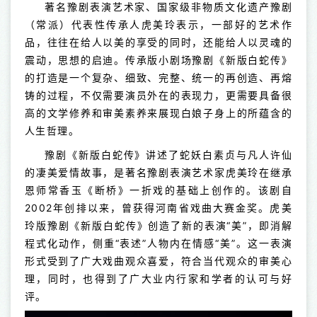
著名豫剧表演艺术家、国家级非物质文化遗产豫剧
（常派）代表性传承人虎美玲表示，一部好的艺术作
品，往往在给人以美的享受的同时，还能给人以灵魂的
震动，思想的启迪。传承版小剧场豫剧《新版白蛇传》
的打造是一个复杂、细致、完整、统一的再创造、再熔
铸的过程，不仅需要演员外在的表现力，更需要具备很
高的文学修养和审美素养来展现白娘子身上的所蕴含的
人生哲理。
豫剧《新版白蛇传》讲述了蛇妖白素贞与凡人许仙
的凄美爱情故事，是著名豫剧表演艺术家虎美玲在继承
恩师常香玉《断桥》一折戏的基础上创作的。该剧自
2002年创排以来，曾获得河南省戏曲大赛金奖。虎美
玲版豫剧《新版白蛇传》创造了新的表演“美”，即消解
程式化动作，侧重“表述”人物内在情感“美”。这一表演
形式受到了广大戏曲观众喜爱，符合当代观众的审美心
理，同时，也得到了广大业内行家和学者的认可与好
评。