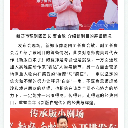
新郑市豫剧团团长 曹会敏 介绍该剧目的筹备情况
发布会现场，新郑市豫剧团团长曹会敏、副团长曹
会芳介绍了该剧目的筹备情况，此次对恩师虎美玲代表
作《新版白娘子》的复排是考验也是挑战，一方面通过
加入高难度动作来“表达”人物与情节，另一方面会较多
地侧重人物内在感受的“揣摩”与“感悟”，一定以坚定的
信念和不懈的努力诠释好“白蛇”一角，不辜负恩师虎美
玲和戏迷朋友的期望，也相信在该剧全员齐心协力的努
力下，一定能排一出唱得响，传得开，走得远的经典剧
目，重塑当年《新版白蛇传》的经典与辉煌。