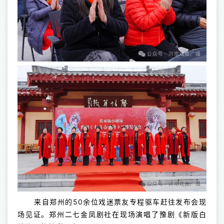
来自郑州的50余位戏迷票友专程驱车赶往发布会现
场见证。郑州二七金凤剧社在现场演唱了豫剧《新版白