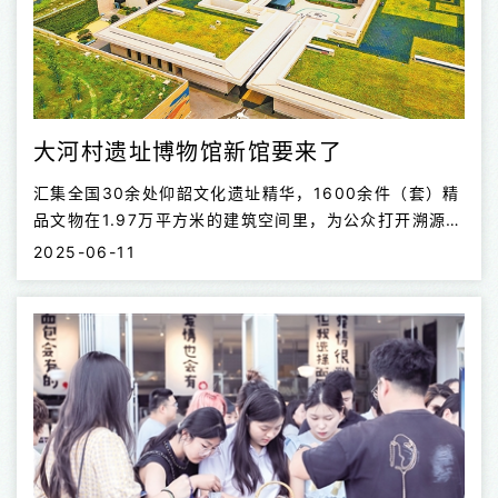
大河村遗址博物馆新馆要来了
​汇集全国30余处仰韶文化遗址精华，1600余件（套）精
品文物在1.97万平方米的建筑空间里，为公众打开溯源仰
韶文化和中华文明的时空窗口。6月10日，记者来到国内
2025-06-11
首家全景式仰韶文化专题博物馆——大河村遗址博物馆新
馆探馆。