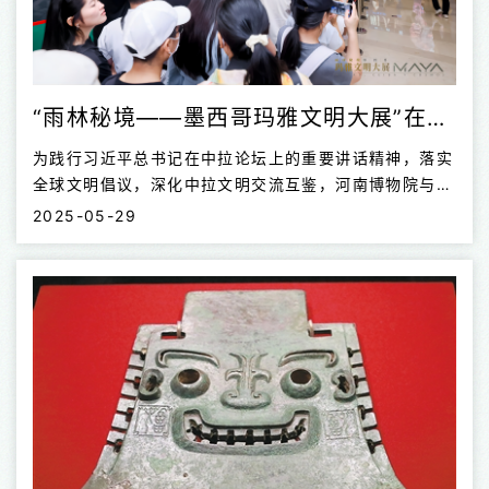
“雨林秘境——墨西哥玛雅文明大展”在河南博物院开幕
为践行习近平总书记在中拉论坛上的重要讲话精神，落实
全球文明倡议，深化中拉文明交流互鉴，河南博物院与墨
西哥国家文物局、北京坤远文博展览有限公司联手，于
2025-05-29
2025年5月28日至10月8日推出“雨林秘境——墨西哥玛
雅文明大展”。