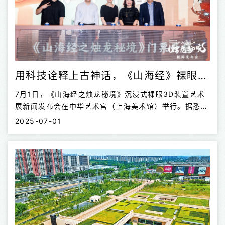
用科技诠释上古神话，《山海经》裸眼3D主题展将亮相上海
7月1日，《山海经之烛龙秘境》沉浸式裸眼3D装置艺术
展新闻发布会在中华艺术宫（上海美术馆）举行。据悉，
这是全球首个以《山海经》神兽为主题的沉浸式裸眼3D
2025-07-01
装置艺术展，将于7月15日至10月8日登陆中华艺术宫
（上海美术馆）。