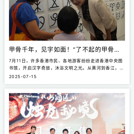
甲骨千年，见字如面！“了不起的甲骨文”展览在香港启幕
7月11日，许多香港市民、各地游客纷纷走进香港中央图
书馆，开启汉字奇旅，沐浴文明之光。从黄河到香江，一
场跨越1600公里、相距3000年的文化盛宴在香港精彩
2025-07-15
启幕。“了不起的甲骨文”展览在香港举办首展，将持续至
7月22日，面向公众免费开放，作为“香港中华文化节
2025”的重点项目之一，展览以追溯汉字前世今生为主
线，将历史、艺术、科技的巧妙融合。