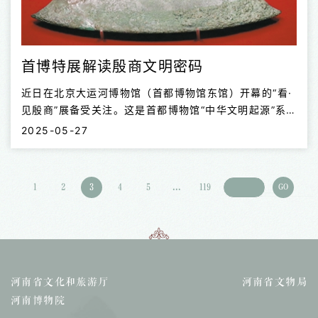
首博特展解读殷商文明密码
近日在北京大运河博物馆（首都博物馆东馆）开幕的“看·
见殷商”展备受关注。这是首都博物馆“中华文明起源”系
列第二展，也是近年来规模最大的商代文明展，汇集28
2025-05-27
家考古文博单位的珍贵文物338件（套），包括甲骨、青
铜器、陶器、玉器等，全景呈现殷商文化面貌。
1
2
3
4
5
...
119
GO
河南省文化和旅游厅
河南省文物局
河南博物院