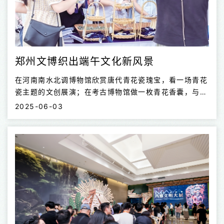
郑州文博织出端午文化新风景
在河南南水北调博物馆欣赏唐代青花瓷瑰宝，看一场青花
瓷主题的文创展演；在考古博物馆做一枚青花香囊，与街
头邂逅的“大唐·青花瓷移动博物馆”来一个亲密接触……在
2025-06-03
粽叶飘香、龙舟竞渡的端午假期，郑州各大文博场馆推出
了丰富多彩、别具匠心的端午主题活动，从手工体验到文
化讲座，从考古探秘到文博露营，带广大市民在端午节的
艾草香气里感悟郑州深厚文脉的持久魅力。