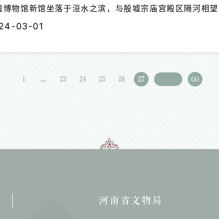
墟博物馆新馆坐落于洹水之滨，与殷墟宗庙宫殿区隔河相望，
方米。殷墟博物馆新馆展出青铜器、陶器、玉器、甲骨等文
24-03-01
全，都是商代文物展览之最。其中，四分之三以上的珍贵文
1
...
23
24
25
26
27
GO
河南省文物局