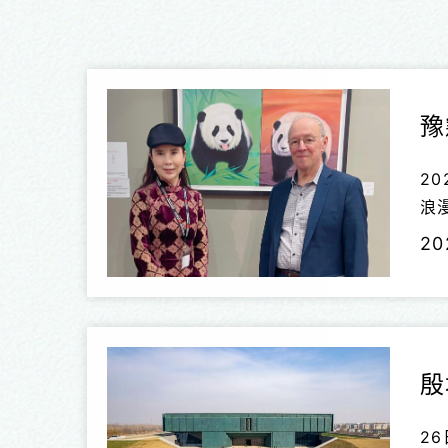
豫
2
浪漫的艺
世
20
法
家
殷
2