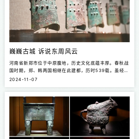
巍巍古城 诉说东周风云
河南省新郑市位于中原腹地，历史文化底蕴丰厚。春秋战
国时期，郑、韩两国相继在此建都，历时539载。虽经
2700多年风雨洗礼，高大的城垣仍矗立在溱洧河畔，其
2024-11-07
规模和保存的完整性在东周列国古城遗址中绝无仅有。