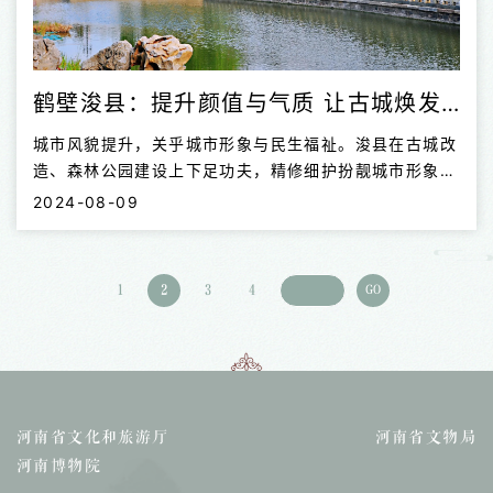
鹤壁浚县：提升颜值与气质 让古城焕发新风貌
城市风貌提升，关乎城市形象与民生福祉。浚县在古城改
造、森林公园建设上下足功夫，精修细护扮靓城市形象，
进一步提升颜值与气质，让古城焕发新风貌。
2024-08-09
1
2
3
4
GO
河南省文化和旅游厅
河南省文物局
河南博物院