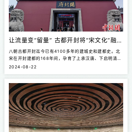
让流量变“留量” 古都开封将“宋文化”融入文旅全链条
八朝古都开封迄今已有4100多年的建城史和建都史。北
宋在开封建都的168年间，孕育了上承汉唐、下启明清、
影响深远的宋文化。近年来，开封市深入推进中华优秀传
2024-08-22
统文化传承发展，把充分挖掘和展示宋文化作为文旅融合
高质量发展的重要抓手，相继培育出一批网红打卡地和网
红节目，使得古都一度成为全国热门的文旅目的地之一。