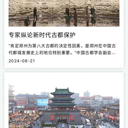
专家纵论新时代古都保护
“肯定郑州为第八大古都的决定性因素，是郑州在中国古
代都城发展史上的地位特别重要。”中国古都学会副会
长、陕西师范大学博士生导师李令福提出，多方面得天独
2024-08-21
厚的“实力”使得郑州“特别重要”，成为大古都“水到渠
成”。