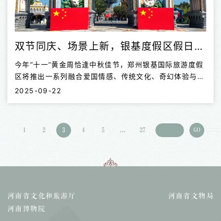
双节同庆、场景上新，银基度假区假日活动超精彩！
今年“十一”黄金周恰逢中秋佳节，郑州银基国际旅游度假
区将推出一系列融合爱国情感、传统文化、奇幻体验与家
庭团圆元素的沉浸式活动，为游客呈现一场多层次、高体
2025-09-22
验的文旅盛宴。 双节同庆，主题活动更精彩 银基度假区
旗下各大园区将以国庆与中秋双节同庆主题氛围进行布
置，并推出多项节庆限定活动，提升游客的参与感和体验
1
2
3
4
5
...
27
GO
感。 假日期间，在银基动物王国，红色将是最动人的底
色。游客入园即有机会获赠手持红旗、爱心贴纸等节日礼
品，感受欢庆气氛。每天，国庆巡游、星光巡游将陆续登
场，融合全新动物服饰与花车造型的演艺队伍，将会与游
客热情互动，成为一道靓丽的风景线。超高人气的动物百
老汇剧场将加演至四场，并特别举行“千人合...
河南省文化和旅游厅
河南省文物局
河南博物院