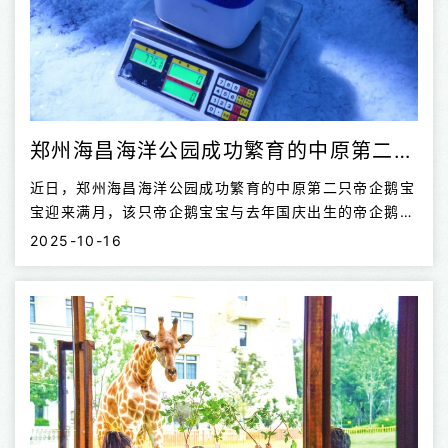
防员一起完成灭火演练，增添了消防科普...
郑州海昌海洋公园成功繁育的中原第二只帝企鹅宝宝迎来满月
近日，郑州海昌海洋公园成功繁育的中原第二只帝企鹅宝
宝迎来满月，该只帝企鹅宝宝与去年国庆出生的帝企鹅
“元元”系同一对父母所生，憨态可掬的模样，吸引了众多
2025-10-16
游客驻足关注。郑州海昌将面向全网发布小企鹅征名活
动，并在元旦为小企鹅举办百日宴，由小企鹅选出心仪的
名字，收获大家的祝福。 刚满月的新生帝企鹅宝宝和帝
企鹅爸爸 刚满月的帝企鹅宝宝身披灰色绒羽，头部毛发
为黑色，拥有明显的白色眼圈和两只小眼睛，十分惹人喜
爱。今年的帝企鹅繁殖季，保育员发现“元元”的父母再次
成功配对，并在7月8日产下一枚企鹅蛋，经过68天左右
的孵化期，小企鹅在9月13日顺利破壳。保育员告诉记