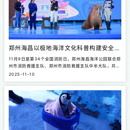
郑州海昌以极地海洋文化科普构建安全教育新场景
11月9日是第34个全国消防日，郑州海昌海洋公园联合郑
州市消防救援支队、郑州市消防救援支队中牟大队，共同
举办第三届消防安全宣传活动。三年来，郑州海昌以极地
2025-11-10
海洋文化科普构建安全教育新场景，将象征消防忠诚的
“火焰蓝”与代表海洋文明的“海洋蓝”深度交织，既拓展了
公共安全教育的新路径，更将极地海洋文化、动物科普与
生命教育融入实景体验，打造出具有郑州海昌特色的科普
教育新范式。 活动当天，郑州海昌特别邀请了《吴参谋
说消防》的主持人，以互动问答的形式开展消防安全讲
座，将专业知识转化为通俗易懂的生活常识，帮助游客了
解消防安全的重要性；海象“奥斯卡”作为消防大使，和消