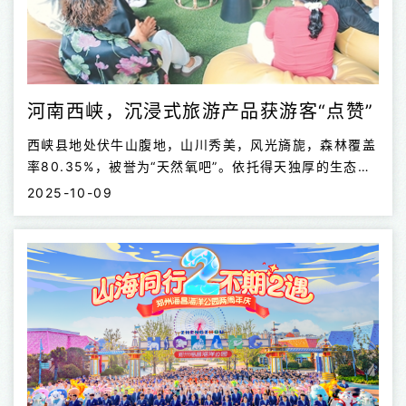
河南西峡，沉浸式旅游产品获游客“点赞”
西峡县地处伏牛山腹地，山川秀美，风光旖旎，森林覆盖
率80.35%，被誉为“天然氧吧”。依托得天独厚的生态资
源和深厚的文化底蕴，西峡县通过“旅游+”“+旅游”多元模
2025-10-09
式，持续创新旅游产品，推动文旅融合向纵深发展，形成
了集生态观光、休闲度假、文化体验于一体的全域旅游新
格局。