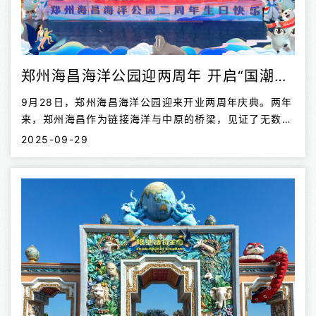
郑州海昌海洋公园迎两周年 开启“国潮海洋”新篇章
9月28日，郑州海昌海洋公园迎来开业两周年庆典。两年
来，郑州海昌作为链接海洋与中原的桥梁，见证了无数个
不期而遇的瞬间。值此周年庆之际，郑州海昌以一场充满
2025-09-29
创意与温情的海洋系周年庆典，和大家一起共赴一场海洋
盛宴，共同开启“国潮海洋”新篇章。 海陆空全域献礼，温
情与创意交织 庆典当日，郑州海昌以一场别开生面的“海
陆空”三域联动庆生仪式，将周年氛围拉满。千余名与郑
州海昌同天生日的“寿星”欢聚一堂，共赴一场独特的海洋
生日盛宴。庆典活动现场亮点纷呈：海底，全新打卡地标
“水下郑州”在荷花的环绕中惊艳亮相；陆地，兽装炫舞欢
乐开场，千枚蛋糕与游客共享喜悦；夜空下，“郑州海昌
二周年生日快乐”在摩天轮上循环...