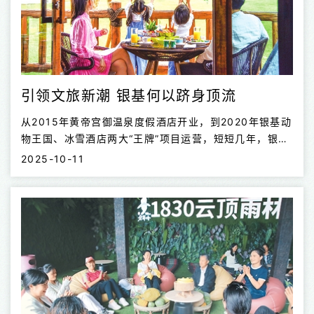
者：“帝企鹅家族是由爸爸孵蛋的，刚出生的...
引领文旅新潮 银基何以跻身顶流
从2015年黄帝宫御温泉度假酒店开业，到2020年银基动
物王国、冰雪酒店两大“王牌”项目运营，短短几年，银基
在郑州新密构建起一个庞大的欢乐集群，一跃成为中部地
2025-10-11
区规模最大、产品最多、要素最全的一站式复合型度假胜
地，圈粉并引流众多省内外游客来此打卡体验，被誉为河
南本土成长起来的“中原迪士尼”