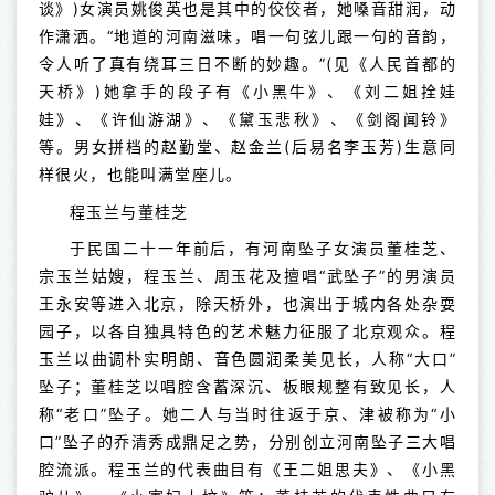
谈》)女演员姚俊英也是其中的佼佼者，她嗓音甜润，动
作潇洒。“地道的河南滋味，唱一句弦儿跟一句的音韵，
令人听了真有绕耳三日不断的妙趣。”(见《人民首都的
天桥》)她拿手的段子有《小黑牛》、《刘二姐拴娃
娃》、《许仙游湖》、《黛玉悲秋》、《剑阁闻铃》
等。男女拼档的赵勤堂、赵金兰(后易名李玉芳)生意同
样很火，也能叫满堂座儿。
程玉兰与董桂芝
于民国二十一年前后，有河南坠子女演员董桂芝、
宗玉兰姑嫂，程玉兰、周玉花及擅唱“武坠子”的男演员
王永安等进入北京，除天桥外，也演出于城内各处杂耍
园子，以各自独具特色的艺术魅力征服了北京观众。程
玉兰以曲调朴实明朗、音色圆润柔美见长，人称“大口”
坠子；董桂芝以唱腔含蓄深沉、板眼规整有致见长，人
称“老口”坠子。她二人与当时往返于京、津被称为“小
口”坠子的乔清秀成鼎足之势，分别创立河南坠子三大唱
腔流派。程玉兰的代表曲目有《王二姐思夫》、《小黑