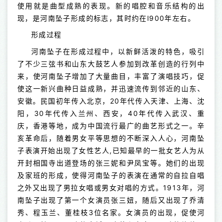
使用就是曲型成熟的表现。新的唱腔和音乐结构的出
现，是河南坠子形成的标志，其时约在l900年左右。
形成过程
河南坠子在形成过程中，以新鲜活泼的特色，吸引
了不少三弦书和山东大鼓艺人参加到改革创造的行列中
来，使河南坠子增加了大量曲目，丰富了演唱技巧，促
使这一新兴曲种日益成熟，并迅速流传到邻近的山东、
安徽。民国初年传入北京，20年代传入天津、上海、沈
阳，30年代传入兰州、西安，40年代传入武汉、重
庆，香港等地，成为中国流行最广的曲艺形式之一。辛
亥革命后，随着男女平等思想的不断深入人心，河南坠
子表演开始出现了女性艺人,已知最早的一批女艺人为从
开封相国寺出道登场的张三妮和尹凤宝等。她们的出现
及家班的形成，使得河南坠子的表演在通常的自拉自唱
之外又出现了男拉女唱或男女对唱的方式。1913年，河
南坠子出现了第一个女演员张三妞，随后又出现了乔清
秀、程玉兰、董桂枝3位名家。女演员的出现，促使河