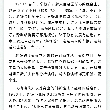
1951年春节，学校在开封人民会堂举办的晚会上，
赵铮演了个小段《摘棉花》，不想掌声雷动，不让下
台，赵铮会的坠子少，只好清唱豫剧《花木兰》、《红
娘》，连续返场几次。演出结束后，诗人徐玉诺握着赵
铮的手说：“赵铮，你豫剧唱得好，我认为不如河南坠子
好。豫剧唱得再好那是模仿。坠子你有发展有创造。艺
术上要走自己的路。”赵铮说：“这是高人的点拨，这句
话能让我记一辈子。”
赵铮的《摘棉花》讲的是姐俩在地里摘棉花时，争
夸自己未婚夫的事。是赵铮在乔派基础上创的唱腔，段
子里的人物造型、声音造型是过去从未有过的，赵铮用
斯坦尼斯拉夫体系分析演绎，将人物演绎得更细腻、更
个性。
《摘棉花》以其突出的创新性成了赵铮的成名作。
1956年，赵铮带此段到北京参加首届全国音乐周，在
天桥剧场演出，当时大家都捏了把汗，结果赵铮甩着大
辫子走上台，“太阳出来满天霞，五色彩云照南洼。从那