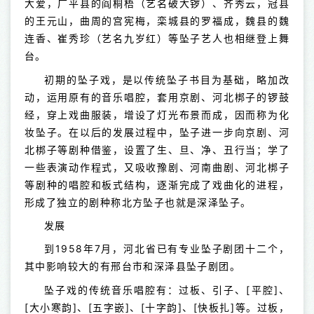
大爱，广平县的阎桐梧（艺名破大锣）、齐秀云，冠县
的王元山，曲周的宫宪梅，栾城县的罗福成，魏县的魏
连香、崔秀珍（艺名九岁红）等坠子艺人也相继登上舞
台。
初期的坠子戏，是以传统坠子书目为基础，略加改
动，运用原有的音乐唱腔，套用京剧、河北梆子的锣鼓
经，穿上戏曲服装，增设了灯光布景而成，因而称为化
妆坠子。在以后的发展过程中，坠子进一步向京剧、河
北梆子等剧种借鉴，设置了生、旦、净、丑行当；学了
一些表演动作程式，又吸收豫剧、河南曲剧、河北梆子
等剧种的唱腔和板式结构，逐渐完成了戏曲化的进程，
形成了独立的剧种称北方坠子也就是深泽坠子。
发展
到1958年7月，河北省已有专业坠子剧团十二个，
其中影响较大的有邢台市和深泽县坠子剧团。
坠子戏的传统音乐唱腔有：过板、引子、[平腔]、
[大小寒韵]、[五字嵌]、[十字韵]、[快板扎]等。过板，