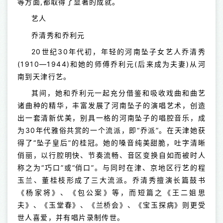
等方面,都取得了显著的成就。
艺人
乔清秀和乔利元
20世纪30年代初，年轻的河南坠子女艺人乔清秀
(1910—1944)和她的师傅乔利元(后来成为夫妻)从河
南到天津行艺。
其间，她和乔利元一起充分借鉴和吸收戏曲和曲艺
诸曲种的精华，丰富发展了河南坠子的演唱艺术，创造
出一套清新优美，别具一格的河南坠子的唱腔音乐，成
为30年代雅俗共赏的一个流派，即“乔派”。在天津她获
得了“坠子皇后”的桂冠。她的嗓音纯美甜脆，吐字清晰
俏丽，以行腔明快、节奏流畅、音区变换自如而被时人
称之为“巧口”或“俏口”。与同时在津、京地区行艺的程
玉兰、董桂枝形成了三大流派。乔清秀擅演长篇鼓书
《杨家将》、《包公案》等，而短篇之《王二姐思
夫》、《玉堂春》、《兰桥会》、《宝玉探病》则更受
世人喜爱，并有唱片录制传世。