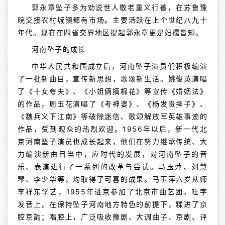
郭永章坠子多为劝说世人敬老重义行善，在苏鲁豫
皖交接农村城镇都有市场。主要活跃在上个世纪八九十
年代。现在在四省交界地区提起郭永章更是妇孺皆知。
河南坠子的成长
中华人民共和国成立后，河南坠子演员们积极编演
了一批新曲目，宣传新思想，歌颂新生活。姚俊英演唱
了《十女夸夫》、《小姐俩摘棉花》等宣传《婚姻法》
的作品，周玉花演唱了《考神婆》、《杨发贵摔子》、
《魏兵义下江南》等破除迷信、歌颂解放军英雄事迹的
作品，受到观众的热烈欢迎。1956年以后，新一代北
京河南坠子演员也成长起来，他们在努力继承传统、大
力编演新曲目当中，应时代的发展，对河南坠子的音
乐、表演进行了一系列的改革与尝试。马玉萍、刘慧
琴、李少华等，均取得了可喜的成果。马玉萍六岁从师
李祥东学艺，1955年进京参加了北京市曲艺团。吐字
发音上，在保持坠子河南地方特色的前提下，糅进了京
腔京韵；唱腔上，广泛吸收豫剧、大调曲子、京剧、评