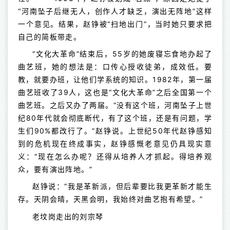
“河南坠子后继无人，创作人才缺乏，演出无阵地”这样
一个意见。结果，赵铮被“扫地出门”，当时她只要求把
自己的简板带走。
“文化大革命”结束后，55岁的她废寝忘食地办起了
曲艺班，她的想法是：口传心授收徒弟，成效低。要
教，就要办班，让他们学系统的知识。1982年，第一届
曲艺班收了39人，这也是“文化大革命”之后全国第一个
曲艺班。之后又办了两届。“没有这个班，河南坠子上世
纪80年代就会彻底断代，有了这个班，还是有问题，学
生们90%都改行了。”赵铮说。上世纪50年代赵铮感知
到的危机现在终成事实，赵铮感慨老意见仍具现实意
义：“现在怎么办呢？还得从培养人才抓起。得培养观
众，要有演出阵地。”
赵铮说：“我是革新派，但后辈要比我更革新才能生
存。天阴会晴，天黑会明，我始终对曲艺抱有希望。”
老坟岗走出的刘宗琴