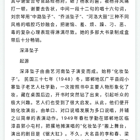
其中谢金吾夸官路经杨府，砸了杨家的匾，被杨排风痛
打一顿，谢要去告状，中间一段十二句的唱十六句词，
刘宗琴用“中路坠子”、“乔派坠子”、“河洛大鼓”三种不同
风格的唱腔巧妙融会，把谢恼、羞、烦、躁、刁、恶、
毒的复杂心理表现得淋漓尽致。她的多部大书录制成盒
带后十分畅销。
深泽坠子
起源
深泽坠子由曲艺河南坠子演变而成。始称“化妆坠
子”。 民国三十七年（1948）冬，邯郸地区广平县阎小
寨坠子老艺人杜学勤，一次按照书中主要人物形象化了
妆，藏在桌围后边，开书时突然钻了出来，引起听众的
极大兴趣。艺人们也受到了很大启发。从此，他们便开
始化妆演出，由单口、对口说唱发展为多口说唱，并辅
之以简单的表演动作。1949年春杜学勤在邯郸地区临
漳县郭小屯村，把撂地摊演唱的“化妆坠子”搬上舞台，
演出的剧目是《锯大缸》。不久，大名县的李和春、梁