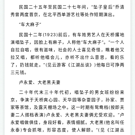
民国二十五年至民国二十七年间，“坠子皇后”乔清
秀曾两度晋京，在北平西单游艺社等处作短期演出。
“车大麻子”
民国十二年(1923)前后，有车姓男艺人在天桥撂地
演唱坠子，因脸上有麻子，人称他“车大麻子”。“一个人
自拉自唱，很有滋味，社会的人士喜见奇怪，瞧着他又
拉又唱，都听他唱会儿，亦听不出什么意思，看的乐
了，扔钱就走。”(见云游客《江湖丛谈》)他每日可挣两
三元钱。
卢永爱、大老黑夫妻
二十年代末三十年代初，唱坠子的男女班纷纷来
京，争演于天桥爽心园、天华园等杂耍园子，孙家、贾
家等茶馆，及露天棚场之中。这一时期有鸳鸯档(按即夫
妻二人搭档表演)卢永爱、大老黑夫妻俩尤受欢迎。“卢
永爱唱做俱佳，身段好看，表情细腻。大老黑(他名叫任
永泰)专会抓哏，形容态度，使人解颐。”(见《江湖丛