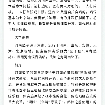
语音演唱，故称之为河南坠子。演唱者一人，左手打檀
木或枣木简板，边打边唱。也有两人对唱的，一人打简
板，一人打单钹或书鼓。还有少 数是自拉自唱的。唱词
基本为七字句。伴奏者拉坠琴，有的并踩打脚梆子。初
期大 多演唱短篇，也有部分演员演唱长篇。现代题材曲
目都是短篇。
名字由来
河南坠子源于河南，流行于河南、山东、安徽、天
津、北京等地。因主要伴奏乐器为“坠子弦”(今称坠
胡)，且用河南语音演唱，故称之为河南坠子。
前身
河南坠子的前身是流行于河南的道情和"莺歌柳"两
种曲艺形式。从清代末叶开始，两个曲种的艺人逐渐合
流，在音乐唱腔等方面互相吸收融合，特别是莺歌柳的
伴奏乐器小鼓三弦被改制成坠胡以后，改弹拨乐器为弓
弦乐器，伴奏旋律起了根本性的变化，促成唱腔音乐的
重大变革，"溜腔"（俗稀"哼弦子"，起腔之前使用）的