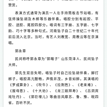
赞赏。
表演方式通常为演员一人左手持筒板击节站唱，有
弦师操坠胡及木梆等乐器伴奏。唱腔分别有起腔、平
腔、送腔、尾腔四部分。唱词有三字崩、五字嵌、七字
韵、巧十字等多种句式。河南坠子自二十世纪二十年代
前后流入北京。当时，有艺人刘教宽、周教云等在京演
唱。
郭永章
民间称呼郭永章为“郭瞎子” 山东菏泽人、民间坠子
大师。
郭先生双目失明，唱坠子时自己拉坠胡伴奏，脚打
梆子，唱腔高亢酣畅，声情并茂，乡音如醉。其演唱的
《罗成算卦》、《吹牛》、《拉荆笆》、《老来难》、
《报母恩》、《十大劝》、《龙三姐拜寿》、《吕洞宾
戏牡丹》、《郭巨埋儿》等曲目风靡苏、鲁、豫、皖四
省，百听不厌。