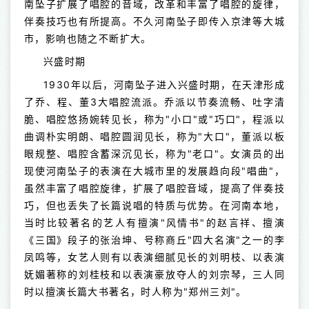
南坠子扩展了唱腔的音域，改革和丰富了唱腔的旋律，
伴奏技巧也有所提高。不久河南坠子即传入京津等大城
市，影响也随之不断扩大。
兴盛时期
1930年以后，河南坠子进入兴盛时期，在天津形成
了乔、程、董3大唱腔流派。乔派以节奏流畅、吐字清
脆、唱腔悠扬婉转见长，称为"小口"或"巧口"，程派以
曲调朴实明朗、唱腔圆润见长，称为"大口"，董派以板
眼规整、唱腔含蓄深沉见长，称为"老口"。女演员的出
现使河南坠子的表演在大城市里的发展趋向段"唱曲"，
虽然丰富了唱腔旋律，扩展了唱腔音域，提高了伴奏技
巧，但也丢失了长篇说唱的特质与优势。在河南本地，
当时比较著名的艺人有擅演"风情书"的赵言祥、擅演
《三国》段子的张治坤、号称商丘"四大名演"之一的李
凤鸣等，女艺人则有以表演细腻见长的刘明枝、以表演
妩媚著称的刘桂枝和以表演豪放夺人的刘宗琴，三人同
时以擅演长篇大书著名，时人称为"郑州三刘"。