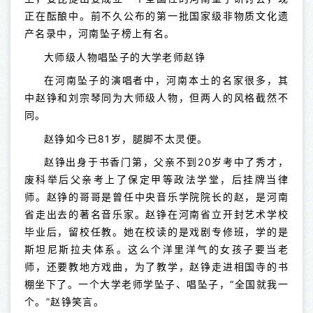
正在酝酿中。前不久公布的第一批国家级非物质文化遗
产名录中，河南坠子榜上有名。
大师级人物唱坠子的大学老师赵铮
在河南坠子的演唱者中，河南本土的名家很多，其
中赵铮和刘宗琴同为大师级人物，但两人的风格截然不
同。
赵铮如今已81岁，腿脚不太灵便。
赵铮出身于书香门第，父亲不到20岁考中了秀才，
废科举后父亲考上了保定甲等政法学堂，后挂牌当律
师。赵铮的哥哥是曾任中央音乐学院院长的赵，是河南
省走出去的著名音乐家。赵铮在河南省立开封艺术学校
毕业后，留校任教。她在校读的是戏剧专修班，学的是
斯坦尼斯拉夫体系。这么个洋里洋气的女孩子要当老
师，还要教地方戏曲，为了教学，赵铮走进相国寺的书
棚坐下了。一个大学老师学坠子、唱坠子，“全国就我一
个。”赵铮笑言。