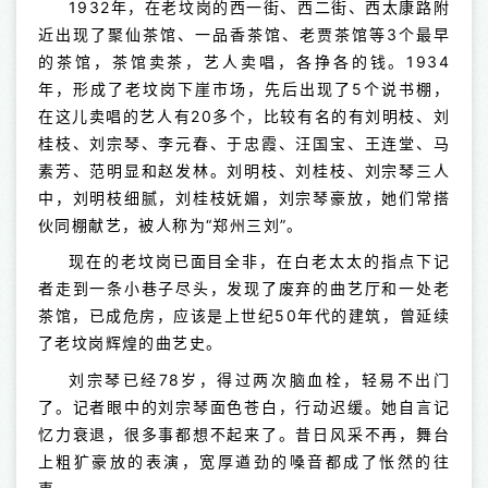
1932年，在老坟岗的西一街、西二街、西太康路附
近出现了聚仙茶馆、一品香茶馆、老贾茶馆等3个最早
的茶馆，茶馆卖茶，艺人卖唱，各挣各的钱。1934
年，形成了老坟岗下崖市场，先后出现了5个说书棚，
在这儿卖唱的艺人有20多个，比较有名的有刘明枝、刘
桂枝、刘宗琴、李元春、于忠霞、汪国宝、王连堂、马
素芳、范明显和赵发林。刘明枝、刘桂枝、刘宗琴三人
中，刘明枝细腻，刘桂枝妩媚，刘宗琴豪放，她们常搭
伙同棚献艺，被人称为“郑州三刘”。
现在的老坟岗已面目全非，在白老太太的指点下记
者走到一条小巷子尽头，发现了废弃的曲艺厅和一处老
茶馆，已成危房，应该是上世纪50年代的建筑，曾延续
了老坟岗辉煌的曲艺史。
刘宗琴已经78岁，得过两次脑血栓，轻易不出门
了。记者眼中的刘宗琴面色苍白，行动迟缓。她自言记
忆力衰退，很多事都想不起来了。昔日风采不再，舞台
上粗犷豪放的表演，宽厚遒劲的嗓音都成了怅然的往