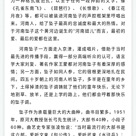
为一种格式或范式，以至于任何一段押韵的文字，像
《孔雀东南飞》、《琵琶行》、《长恨歌》、《春江花
月夜》等，都可以被装进河南坠子的声腔框架里哼唱出
来。河南人，给了坠子最高的忠诚度和最大的热情。对
于河南坠子这个黄河边诞生的“河南妞儿”而言，最初的
爱、最后的爱都在这里。
河南坠子一方面走入京津，灌成唱片，借助于当时
最先进的传播手段，赢得一部分高端听众的认可，语言
学大家刘复、著名作家王蒙都对河南坠子有着深厚的感
情；另一方面，坠子如同人参，它的宿根更深地扎在民
间。四五十岁朝上的河南人听坠子，多半是在童年的乡
下，土得掉渣的坠子调铸就了他们的童年快乐，无论下
地割草、放羊，还是上学的路上，他们都会哼着那快乐
的坠子调。
坠子作为承载量巨大的大曲种，曲书目繁多。1951
年，原河大教授张长弓先生统计，大部书40种，小段子
60种。曲艺史专家张凌怡说：“当时最流行的大部书是
这六部，爱听文来《包公传》，爱听武来《水浒兵》；