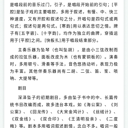
是唱段前的音乐过门，引子，是唱段开始前的引句；[平
腔]是坠子戏的主要唱腔，多用于叙述，有慢、中、快三
种速度，又有开腔和叙述句之分，开唱句是四句式或两
句式；叙述句是两句式。[寒韵]用以表达悲切之情。牌
子有[五字嵌]、[十字韵]，均作为独立的曲牌，穿插运
用于[平腔]之间。[快板扎]用于唱段结束部分。
主奏乐器为坠琴（也叫坠胡），是由小三弦改制而
成的拉弦乐器，面板改皮为木（也有蒙铜板的）。演奏
时，多用顿亏、滑奏等手法，音色悠扬动听，表现力极
为丰富。其他伴奏乐器尚有二胡、二弦、笛、笙、唢
呐、大提琴等。
剧目
深泽坠子的初期剧目，多由坠子书中的中、长篇传
统书目改编而成，故多连台本戏。如《海公案》、《刘
公案》、《回龙传》、《大宋金鸠计》、《丝绒计》、
《双金线》、《双合印》、《王清明投亲》、《二度
梅》等。剧本多用唱词叙述剧情，念白不多。唱词一般