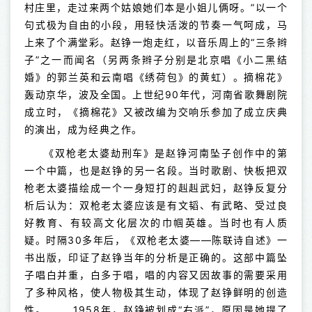
村庄里，走过来两个姑娘她们本是小姐儿俩呀。”以一个
句式极为自由的小段，用轻快活泼的节奏一气呵成，马
上来了个满堂彩。赵铮一炮走红，以音乐周上的“三条辫
子”之一而闻名（另两条辫子分别是北京唱《小二黑结
婚》的郭兰英和云南唱《绣荷包》的黄虹）。摘棉花》
轰动京华，波及全国。上世纪90年代，河南省歌舞剧院
成立时，《摘棉花》又被改编为交响乐参加了成立庆典
的演出，成为经典之作。
《双枪老太婆劫刑车》是赵铮河南坠子创作中的第
一个中篇，也是赵铮的另一名段。当时歌剧、快板把双
枪老太婆描绘成一个一身短打的赳赳武妇，赵铮反复分
析后认为：双枪老太婆应该是有文韬、有武略、受过良
好教育、有较高文化层次的巾帼英雄。当时也有人质
疑。时隔30多年后，《双枪老太婆——陈联诗自述》一
书出版，印证了赵铮当年的分析是正确的。这部中篇坠
子唱白并重，白多于唱，唱的内容又因故事的需要采用
了多种风格，使人物极其生动，体现了赵铮鲜明的创造
性。 1958年，赵铮被划成“右派”，原因是她提了