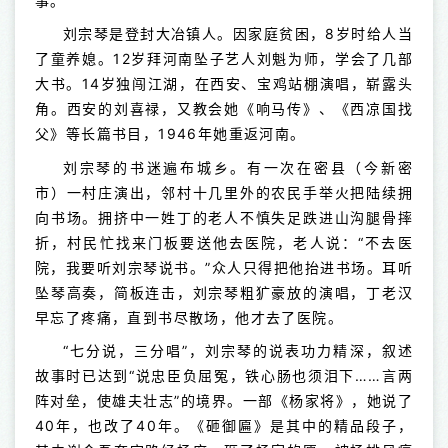
事。
刘宗琴是登封大冶镇人。因家庭贫困，8岁时给人当
了童养媳。12岁拜河南坠子艺人刘魁为师，学会了几部
大书。14岁独闯江湖，在西安、宝鸡站棚演唱，崭露头
角。西安的刘喜禄，又教会她《响马传》、《西凉国找
父》等长篇书目，1946年她重返河南。
刘宗琴的书迷遍布城乡。有一次在密县（今新密
市）一村庄演出，邻村十几里外的农民手举火把陆续拥
向书场。拥挤中一姓丁的老人不慎失足跌进山沟腿骨摔
折，村民忙找来门板要送他去医院，老人说：“不去医
院，我要听刘宗琴说书。”众人只得把他抬进书场。耳听
坠琴高奏，简板连击，刘宗琴粗犷豪放的演唱，丁老汉
早忘了疼痛，直到书尽散场，他才去了医院。
“七分说，三分唱”，刘宗琴的说表功力精深，叙述
故事时已达到“说忠臣负屈冤，铁心肠也须泪下……言两
阵对垒，使雄夫壮志”的境界。一部《杨家将》，她说了
40年，也改了40年。《砸御匾》是其中的精品段子，