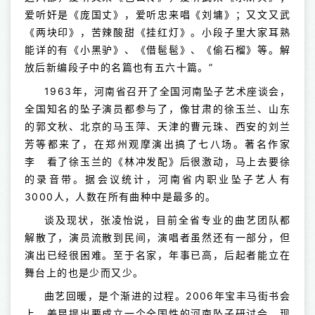
爱听奸是《庞国丈》，爱听忠来唱《刘墉》；又文又武
《两块印》，苦辣酸甜《挂红灯》。小段子里大家耳熟
能详的有《小黑驴》、《借髢髢》、《偷石榴》等。解
放后新编段子中的名篇也有五六十篇。”
1963年，河南省召开了全国河南坠子艺术座谈会，
全国知名的坠子演员都参与了，像甘肃的徐玉兰、山东
的郭文秋、北京的马玉萍、天津的曹元珠、西安的刘兰
芳等都来了，在郑州观摩演出搞了七八场。著名作家
李 看了徐玉兰的《林冲发配》后很激动，马上去要徐
的录音带。据会议统计，河南省内职业坠子艺人有
3000人，人数在所有曲种中是最多的。
谈及现状，张凌怡说，目前全省专业的曲艺团队都
解散了，演员流散到民间，演唱者虽然还有一部分，但
演出已经很困难。至于名家，年事已高，后起者能立在
舞台上的也是少而又少。
曲艺回暖，是个渐进的过程。2006年宝丰马街书会
上，姜昆提出要成立一个全国性的河南坠子研讨会，现