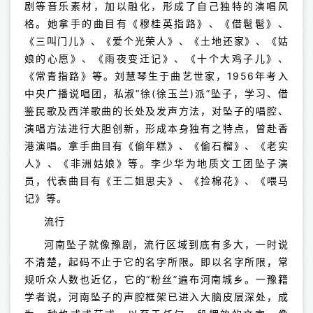
剧等音乐素材，加以融化，形成了自己独特的演唱风
格。她拿手的曲目有《穆桂英指路》、《借髢髢》、
《三叫门儿》、《爱个光荣人》、《土地还家》、《姑
娘的心愿》、《雨夜变迁记》、《十个大鸡子儿》、
《常青指路》等。刘慧琴生于曲艺世家，1956年考入
中央广播说唱团，私淑“徐(徐玉兰)派”坠子，学习、借
鉴民歌及西洋歌曲的长处及发声方法，对坠子的唱腔、
演唱方法进行大胆创新，形成本身独有之特点，曾赴香
港演唱。拿手曲目有《偷年糕》、《偷石榴》、《老实
人》、《非洲姑娘》等。李少华为地质文工团坠子演
员，代表曲目有《王二姐思夫》、《捡棉花》、《喂马
记》等。
流行
河南坠子就像豫剧，流行区域到底有多大，一时说
不清楚，起码不止于它的名字所限。即以名字所限，常
规听众人数也近亿，它的“粉丝”遍布河南城乡。一豫籍
学者说，河南坠子的声腔框架已进入大脑皮层深处，成