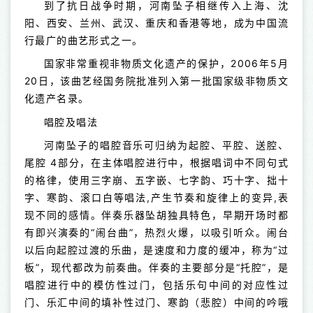
到了抗日战争时期，河南坠子相继传入上海、沈
阳、西安、兰州、武汉、重庆和香港等地，成为中国流
行最广的曲艺形式之一。
国家非常重视非物质文化遗产的保护，2006年5月
20日，该曲艺经国务院批准列入第一批国家级非物质文
化遗产名录。
唱腔及唱法
河南坠子的唱腔音乐可归纳为起腔、平腔、送腔、
尾腔 4部分，在主体唱腔进行中，根据唱词中不同句式
的格律，使用三字崩、五字嵌、七字韵、巧十字、拙十
字、寒韵、滚口白等唱法,产生节奏和旋律上的变异,表
现不同的感情。伴奏乐器坠胡独具特色，早期开场时都
有即兴演奏的“闹台曲”，热烈火爆，以吸引听众。闹台
以后向起腔过渡的乐曲，是速度和力度的缓冲，称为“过
板”，现代都改为前奏曲。伴奏的主要部分是“托腔”，是
唱腔进行中的模仿性过门，包括乐句中间的对应性过
门、乐汇中间的填补性过门、寒韵（悲腔）中间的吟哦