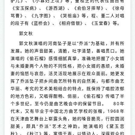
驴儿》、《小寡妇上坟》等；董桂芝的代表性曲目有
《宝玉探病》、《游西湖》、《俞伯牙摔琴》、《徐母
骂曹》、《九字图》、《哭祖庙》等，程、董二人对唱
的段子有《蓝桥会》、《相府借银》、《玉堂春》等。
郭文秋
郭文秋演唱的河南坠子是以“乔派”为基础，并有所
发展。她的声音甜美，清脆，吐字清楚，善唱贯口。她
演唱的《偷石榴》感情细腻真挚，准确地把握了小女婿
与未婚妻两个人物的不同性格，把小女婿的愚顽，未婚
妻的恼怒与哀怨，活灵活现地展示在观众面前。她更发
挥了乔派坠子把乡间曲艺所特有的自然美，与都市曲艺
华丽、考究的艺术美相结合的特点，既保持了唱腔浓郁
的地方色彩，又唱得酣畅、俏丽，《偷石榴》传唱了半
个多世纪，至今仍是曲艺晚会中的保留节目。 80年
代末，又有毕业于中国北方曲艺学校的张楷，1968年
在天津曲艺舞台上崭露头角，她的嗓音脆亮，行腔圆润
甜美，颇具“乔派”艺术之神韵。她演唱的《黛玉悲
秋》、《秋江》等，寓情于声，以情动人，深得观众的