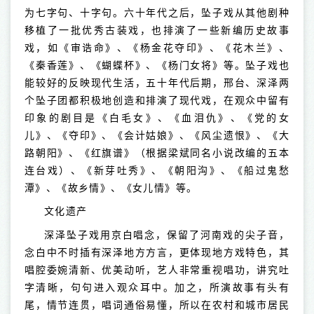
为七字句、十字句。六十年代之后，坠子戏从其他剧种
移植了一批优秀古装戏，也排演了一些新编历史故事
戏，如《审诰命》、《杨金花夺印》、《花木兰》、
《秦香莲》、《蝴蝶杯》、《杨门女将》等。坠子戏也
能较好的反映现代生活，五十年代后期，邢台、深泽两
个坠子团都积极地创造和排演了现代戏，在观众中留有
印象的剧目是《白毛女》、《血泪仇》、《党的女
儿》、《夺印》、《会计姑娘》、《风尘遗恨》、《大
路朝阳》、《红旗谱》（根据梁斌同名小说改编的五本
连台戏）、《新芽吐秀》、《朝阳沟》、《船过鬼愁
潭》、《故乡情》、《女儿情》等。
文化遗产
深泽坠子戏用京白唱念，保留了河南戏的尖子音，
念白中不时插有深泽地方方言，更体现地方戏特色，其
唱腔委婉清新、优美动听，艺人非常重视唱功，讲究吐
字清晰，句句进入观众耳中。加之，所演故事有头有
尾，情节连贯，唱词通俗易懂，所以在农村和城市居民