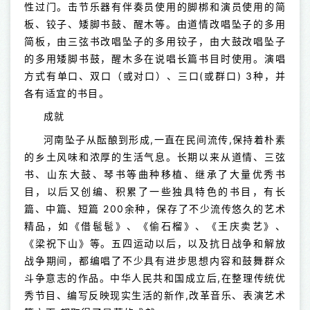
性过门。击节乐器有伴奏员使用的脚梆和演员使用的简
板、铰子、矮脚书鼓、醒木等。由道情改唱坠子的多用
简板，由三弦书改唱坠子的多用铰子，由大鼓改唱坠子
的多用矮脚书鼓，醒木多在说唱长篇书目时使用。演唱
方式有单口、双口（或对口）、三口(或群口) 3种，并
各有适宜的书目。
成就
河南坠子从酝酿到形成,一直在民间流传,保持着朴素
的乡土风味和浓厚的生活气息。长期以来从道情、三弦
书、山东大鼓、琴书等曲种移植、继承了大量优秀书
目，以后又创编、积累了一些独具特色的书目，有长
篇、中篇、短篇 200余种，保存了不少流传悠久的艺术
精品，如《借髢髢》、《偷石榴》、《王庆卖艺》、
《梁祝下山》等。五四运动以后，以及抗日战争和解放
战争期间，都编唱了不少具有进步思想内容和鼓舞群众
斗争意志的作品。中华人民共和国成立后,在整理传统优
秀节目、编写反映现实生活的新作,改革音乐、表演艺术