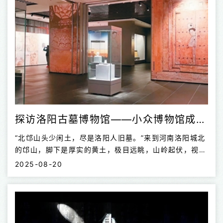
探访洛阳古墓博物馆——小众博物馆成热门打卡地
“北邙山头少闲土，尽是洛阳人旧墓。”来到河南洛阳城北
的邙山，脚下是厚实的黄土，极目远眺，山岭起伏，视野
开阔。千百年来，这里墓冢迭压，是古人心中理想的归宿
2025-08-20