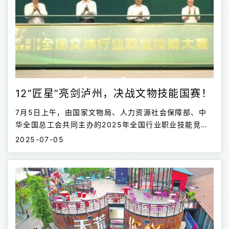
奖，成绩优异。其中金属文物修复师项目1人荣获二等
奖，1人荣获三等奖；考古探掘工和木作文物修复师项目
共有2人获得三等奖； 河南省文...
12“匠星”亮剑泸州，决战文物技能国赛！
7月5日上午，由国家文物局、人力资源社会保障部、中
华全国总工会共同主办的2025年全国行业职业技能竞赛
——第二届全国文物行业职业技能大赛在四川省泸州市开
2025-07-05
幕。 2025年全国行业职业技能竞赛——第二届全国文物
行业职业技能大赛开幕式现场 河南省文物局高度重视，
启动了严格的省内选拔机制。经过层层考核与专家评审，
最终从全省文博机构、考古院所、保护修复中心等单位的
众多优秀人才中，遴选出12名佼佼者代表河南参加赛场，
参与大赛设置的6个项目的角逐。 据了解，该赛事是目前
中国文物行业规模最大、水平最高、影响最广的职业技能