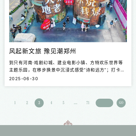
赛事，也是文物技能人才展示技能、切磋技艺的重要平
台。经过前期选拔，共有来自...
风起新文旅 豫见潮郑州
到只有河南·戏剧幻城、建业电影小镇、方特欢乐世界等
主题乐园，在移步换景中沉浸式感受“诗和远方”；打卡郑
州记忆1952油化厂创意园、磨街文创园、阜民里等城市
2025-06-30
街区，新场景、新消费重塑潮玩新时尚；漫步商都遗址博
物院、东城垣遗址博物馆等，通过全息影像、实时交互等
现代科技，与3600岁的商都对个话……
1
2
3
4
5
...
71
GO