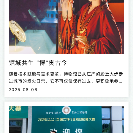
馆城共生 “博”贯古今
随着技术赋能与需求变革，博物馆已从庄严的殿堂大步走
进城市的烟火日常，它不再仅仅保存过去，更积极地参与
着当下。在游客“为一馆，赴一城”的热潮下，博物馆正在
2025-08-06
重塑文化空间价值，催生文旅新业态、新场景、新消费，
成为赋能城市发展的新引擎。