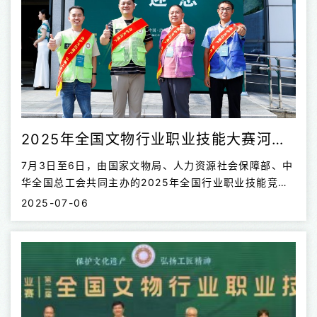
2025年全国文物行业职业技能大赛河南4人获佳绩
7月3日至6日，由国家文物局、人力资源社会保障部、中
华全国总工会共同主办的2025年全国行业职业技能竞赛
——第二届全国文物行业职业技能大赛在四川省泸州市举
2025-07-06
办。 河南代表团参赛获佳绩 本次大赛设金属文物修复
师、陶瓷文物修复师、纸张书画文物修复师、木作文物修
复师、泥瓦作文物修复师、考古探掘工6个项目。来自全
国30个省（自治区、直辖市）的293名选手，经过两天
的激烈角逐，共产生一等奖6名，二等奖24名，三等奖
59名。河南选派12人参加了六个项目的比赛，共4人获