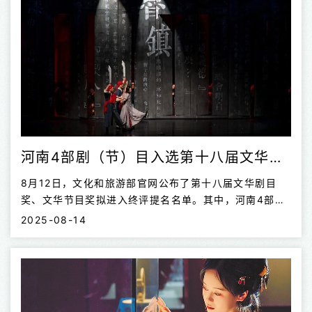
河南4部剧（节）目入选第十八届文华剧目奖、文华节目奖终评提名名单
8月12日，文化和旅游部官网公布了第十八届文华剧目
奖、文华节目奖拟进入终评提名名单。其中，河南4部剧
（节）目入选，分别是：河南省曲剧艺术保护传承中心出
2025-08-14
品的曲剧《鲁镇》、曲剧小戏《七夕》，郑州歌舞艺术中
心（郑州歌舞剧院）出品的群舞《唐宫夜宴》，河南省杂
技集团有限公司出品的杂技《长空啸·浪桥飞人》。