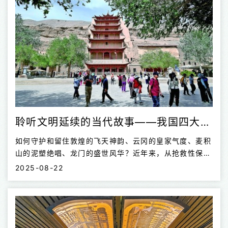
聆听文明延续的当代故事——我国四大石窟的保护与传承
如何守护和留住敦煌的飞天神韵、云冈的皇家气度、麦积
山的泥塑绝唱、龙门的盛世风华？近年来，从抢救性保护
到预防性保护，从传统修复技艺到数字化永久存档，中国
2025-08-22
石窟寺保护正迈向更科学、更精细的新阶段。