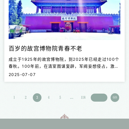
百岁的故宫博物院青春不老
成立于1925年的故宫博物院，到2025年已经走过100个
春秋。100年前，在清室图谋复辟，军阀妄想侵占，激进
人士欲废之而后快的背景下，故宫的前辈们，在波谲云诡
2025-07-07
的政治风云中，为保护故宫文化遗产，拼尽全力建立起故
宫博物院。
1
2
3
4
5
...
118
GO