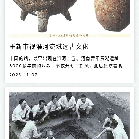
重新审视淮河流域远古文化
中国的鼎，最早出现在淮河上游。河南舞阳贾湖遗址
8000多年前的陶鼎，不仅开创了新风，此后还随着裴李
岗文化的大扩张，在六七千年前的淮河中下游双墩、北辛
2025-11-07
文化中逐步流行，并风靡整个淮河流域，进而传遍华北、
东南，形成覆盖半个东部中国的鼎文化圈。 距今8000多
年的贾湖骨笛，音孔位置计算得十分准确，从早期的二
孔、五孔、六孔到晚期的七孔、八孔，音阶也由四声、五
声发展到七声，发展序列完整，是中国目前年代最早的管
乐器。 淮河流域首创的其他多种文化因素，同样有广泛
而深刻的影响。绿松石在8000多年前已作为饰品较多使
用，从上游的贾湖、新郑裴李岗到下游的泗洪顺山集遗址