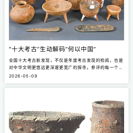
“十大考古”生动解码“何以中国”
全国十大考古新发现，不仅是年度考古发现的检阅，也是
对中华文明更悠远更深邃更宽广的探寻。参评的每一个项
目不仅连接起中华文明演化的关键节点，支撑起碰撞交
2026-05-09
流、辐射汇聚、多元一体等宏大叙事的骨架，同时为历史
时期的文献增添丰富内涵与鲜活细节，“何以中国”的故事
变得越来越生动立体。