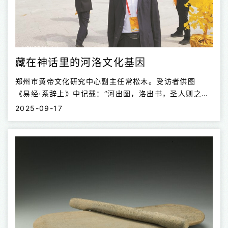
藏在神话里的河洛文化基因
郑州市黄帝文化研究中心副主任常松木。受访者供图
《易经·系辞上》中记载：“河出图，洛出书，圣人则之。”
“河图”与“洛书”，这两幅上古时期流传下来的神秘图案，
2025-09-17
是河洛文化的重要标志，也被认为是中华传统文化的源
头，其广泛传播对于河洛文化乃至中华文明的传承发展产
生重要影响。 在河洛地区广为流传的神话传说有很多。
盘古开天地、女娲补天、大禹治水、洛神传说……这些大
家耳熟能详的神话故事也是河洛文化的重要组成部分。
这些神话传说赋予了河洛文化哪些精神内核，对于河洛文
化及中华文明的发展有哪些影响？9月11日，记者专访了
郑州市黄帝文化研究中心副主任、郑州市民间文艺家协会
副主席常松木。 神话传说是中华早期文...