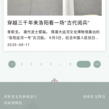
穿越三千年来洛阳看一场“古代阅兵”
青铜戈。 唐代武士壁画。 隋唐大运河文化博物馆展出的
“洛阳运河一号”古沉船。 9月3日，纪念中国人民抗日战
争暨世界反法西斯战争胜利80周年大会在北京举行。新
2025-09-11
型战机划破长空，“东风”系列导弹运输车浩荡驶过——国
之重器，彰显着科技实力和国防力量。 穿越三千年时
光，在中原腹地的洛阳，夏商时期，青铜匠人已在炉火中
1
2
3
4
5
...
8
GO
锻造出最早的“高科技”兵器；隋唐时期，漕运繁忙，大运
河曾是维系军事后勤保障的动脉。 走进洛阳的博物馆，
从一件件静默的瑰宝中，解码这座城市的“军事基因”。 从
铜剑到戈矛，看“模块化”思维的萌芽 在洛阳博物馆，两柄
古剑静静地述说着过往。一柄属于春秋时期的吴王夫差，
一柄是战国时代的“繁阳...
河南省文化和旅游厅
河南省文物局
河南博物院