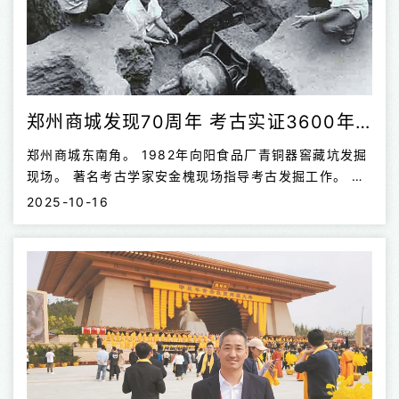
一直传承延续，直到距今5000年前后的大...
郑州商城发现70周年 考古实证3600年早商文明
郑州商城东南角。 1982年向阳食品厂青铜器窖藏坑发掘
现场。 著名考古学家安金槐现场指导考古发掘工作。 张
砦街遗址商代陶缸窖藏坑。 今年是郑州商城发现70周
2025-10-16
年。70年栉风沐雨，70年薪火相传，郑州商城的考古历
程，见证了河南考古的成长与壮大，见证了中国考古的发
展与进步，也见证了郑州由古都向现代化都市迈进的步
伐。在70年的探索历程中，几代考古人用手铲解读泥土
之下的早商文明，逐渐拼合出3600多年前的社会图景。
70年考古发现与研究，填补空白、改写认知。郑州商城
1961年被国务院公布为第一批全国重点文物保护单位，
2001年被评为20世纪中国百项考古大发现，2009年被
评为最具中华文明意义...